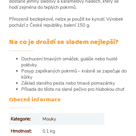
dostane jemný sladový a karamelový nádech, který se
hodí zejména do teplých pokrmů.
Přirozeně bezlepkové, nelze je použít ke kynutí. Výrobek
pochází z České republiky, balení 150 g.
Na co je droždí se sladem nejlepší?
Dochucení tmavých omáček, guláše nebo husté
polévky
Posyp zapékaných pokrmů – krásně se zapečuje do
kůrky
Základ slaného pesta nebo tmavé pomazánky
Přísada do těsta na slané pečivo pro hlubokou chuť
Obecné informace
Kategorie
:
Mouky
Hmotnost
:
0.1 kg