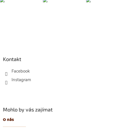
Z
á
p
Kontakt
a
t
Facebook
í
Mohlo by vás zajímat
O nás