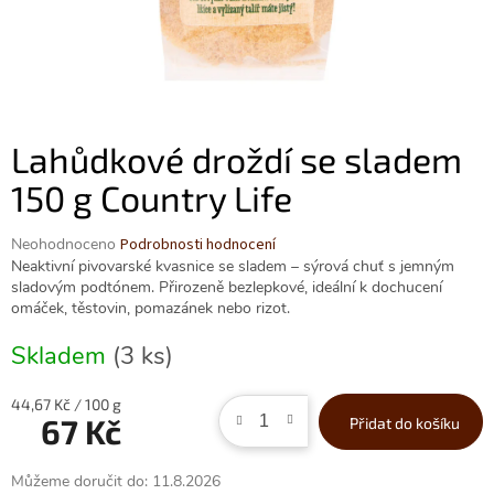
Lahůdkové droždí se sladem
150 g Country Life
Průměrné
Neohodnoceno
Podrobnosti hodnocení
hodnocení
Neaktivní pivovarské kvasnice se sladem – sýrová chuť s jemným
produktu
sladovým podtónem. Přirozeně bezlepkové, ideální k dochucení
je
omáček, těstovin, pomazánek nebo rizot.
0,0
z
Skladem
(3 ks)
5
hvězdiček.
Měrná
44,67 Kč / 100 g
67 Kč
Přidat do košíku
cena:
Můžeme doručit do:
11.8.2026