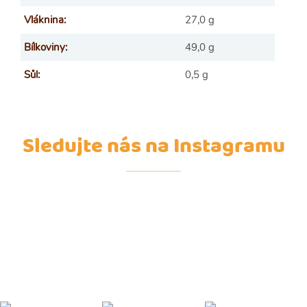
Vláknina:
27,0 g
Bílkoviny:
49,0 g
Sůl:
0,5 g
Sledujte nás na Instagramu