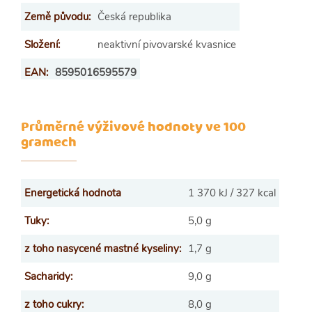
Země původu
:
Česká republika
Složení
:
neaktivní pivovarské kvasnice
EAN
:
8595016595579
Průměrné výživové hodnoty ve 100
gramech
Energetická hodnota
1 370 kJ / 327 kcal
Tuky:
5,0 g
z toho nasycené mastné kyseliny:
1,7 g
Sacharidy:
9,0 g
z toho cukry:
8,0 g