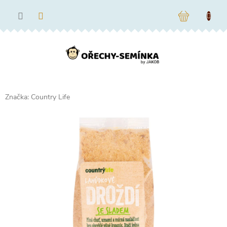
Přejít
na
NÁKUPNÍ
obsah
KOŠÍK
Značka:
Country Life