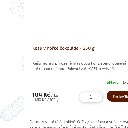
Kešu v hořké čokoládě - 250 g
Kešu jádra s přirozeně máslovou konzistencí obalená
hořkou čokoládou. Poleva tvoří 67 % a vytváří...
Skladem
(>
104 Kč
/ ks
Do koší
Měrná
41,60 Kč / 100 g
cena:
Dobroty v hořké čokoládě. Oříšky, semínka a sušené ov
kategorie ale musíte určitě vyzkoušet višně v hořké čo