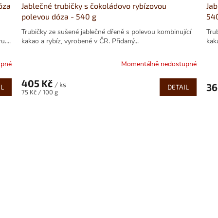
óza
Jablečné trubičky s čokoládovo rybízovou
Jab
polevou dóza - 540 g
54
Trubičky ze sušené jablečné dřeně s polevou kombinující
Tru
....
kakao a rybíz, vyrobené v ČR. Přidaný...
kak
upné
Momentálně nedostupné
405 Kč
/ ks
36
IL
DETAIL
Měrná
75 Kč / 100 g
cena: