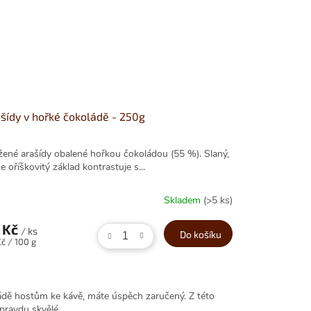
šídy v hořké čokoládě - 250g
žené arašídy obalené hořkou čokoládou (55 %). Slaný,
e oříškovitý základ kontrastuje s...
Skladem
(>5 ks)
 Kč
/ ks
Do košíku
ná
č / 100 g
:
ádě hostům ke kávě, máte úspěch zaručený. Z této
pravdu skvělé.