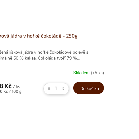
ková jádra v hořké čokoládě - 250g
žená lísková jádra v hořké čokoládové polevě s
imálně 50 % kakaa. Čokoláda tvoří 79 %...
Skladem
(>5 ks)
8 Kč
/ ks
Do košíku
ná
0 Kč / 100 g
: