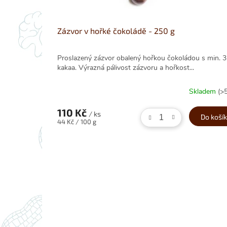
Zázvor v hořké čokoládě - 250 g
Proslazený zázvor obalený hořkou čokoládou s min. 
kakaa. Výrazná pálivost zázvoru a hořkost...
Skladem
(>
110 Kč
/ ks
Do koší
Měrná
44 Kč / 100 g
cena: