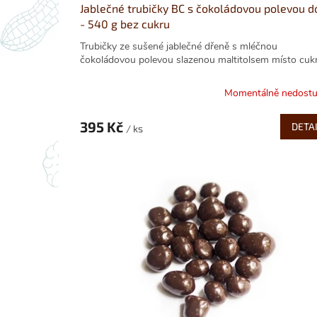
Jablečné trubičky BC s čokoládovou polevou d
- 540 g bez cukru
Trubičky ze sušené jablečné dřeně s mléčnou
čokoládovou polevou slazenou maltitolsem místo cukru
Momentálně nedost
395 Kč
DETA
/ ks