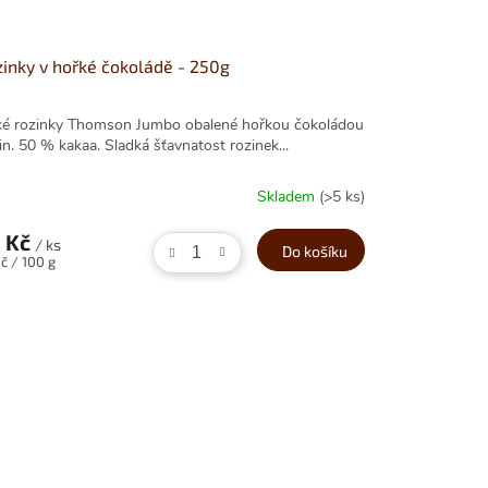
inky v hořké čokoládě - 250g
ké rozinky Thomson Jumbo obalené hořkou čokoládou
in. 50 % kakaa. Sladká šťavnatost rozinek...
Skladem
(>5 ks)
 Kč
/ ks
Do košíku
ná
č / 100 g
: