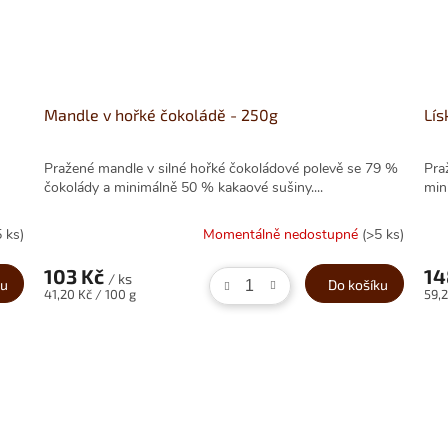
Mandle v hořké čokoládě - 250g
Lís
Pražené mandle v silné hořké čokoládové polevě se 79 %
Pra
čokolády a minimálně 50 % kakaové sušiny....
min
5 ks)
Momentálně nedostupné
(>5 ks)
103 Kč
14
/ ks
ku
Do košíku
Měrná
Měr
41,20 Kč / 100 g
59,2
cena:
cena