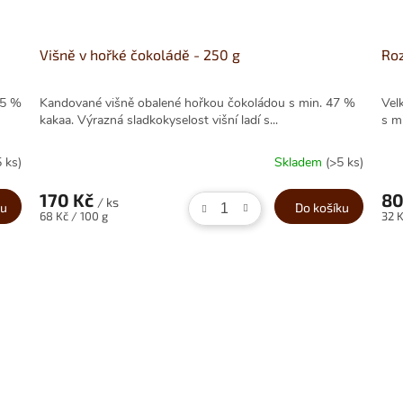
Višně v hořké čokoládě - 250 g
Roz
35 %
Kandované višně obalené hořkou čokoládou s min. 47 %
Vel
kakaa. Výrazná sladkokyselost višní ladí s...
s m
5 ks)
Skladem
(>5 ks)
170 Kč
80
/ ks
ku
Do košíku
Měrná
Měr
68 Kč / 100 g
32 K
cena:
cena