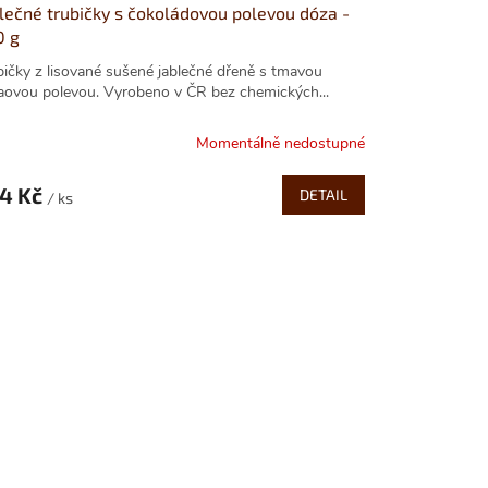
lečné trubičky s čokoládovou polevou dóza -
0 g
bičky z lisované sušené jablečné dřeně s tmavou
aovou polevou. Vyrobeno v ČR bez chemických...
Momentálně nedostupné
4 Kč
DETAIL
/ ks