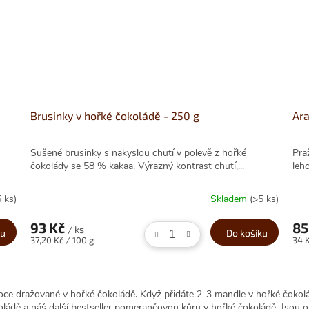
Brusinky v hořké čokoládě - 250 g
Ara
Sušené brusinky s nakyslou chutí v polevě z hořké
Pra
čokolády se 58 % kakaa. Výrazný kontrast chutí,...
lehc
5 ks)
Skladem
(>5 ks)
93 Kč
85
/ ks
ku
Do košíku
Měrná
Měr
37,20 Kč / 100 g
34 K
cena:
cena
O
v
oce dražované v hořké čokoládě. Když přidáte 2-3 mandle v hořké čokol
l
koládě a náš další bestseller pomerančovou kůru v hořké čokoládě. Jsou o