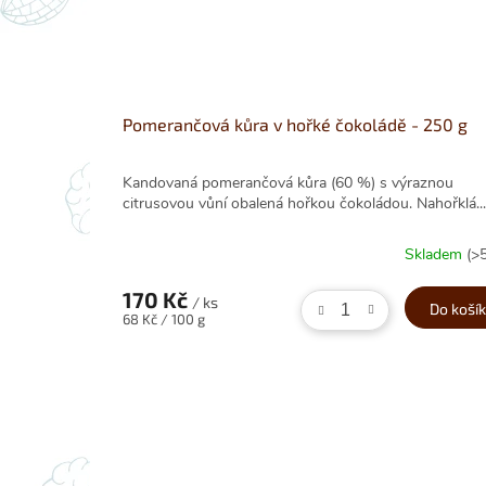
Pomerančová kůra v hořké čokoládě - 250 g
Kandovaná pomerančová kůra (60 %) s výraznou
citrusovou vůní obalená hořkou čokoládou. Nahořklá...
Skladem
(>
170 Kč
/ ks
Do koší
Měrná
68 Kč / 100 g
cena: