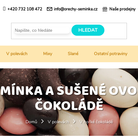
+420 732 108 472
info@orechy-seminka.cz
Naše prodejny
HLEDAT
V polevách
Mixy
Slané
Ostatní potraviny
EMÍNKA A SUŠENÉ OVO
ČOKOLÁDĚ
V hořké čokoládě
Domů
V polevách