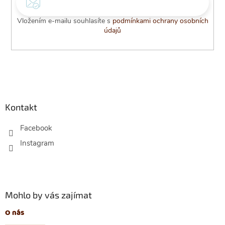
Vložením e-mailu souhlasíte s
podmínkami ochrany osobních
údajů
Z
á
p
Kontakt
a
t
Facebook
í
Mohlo by vás zajímat
O nás