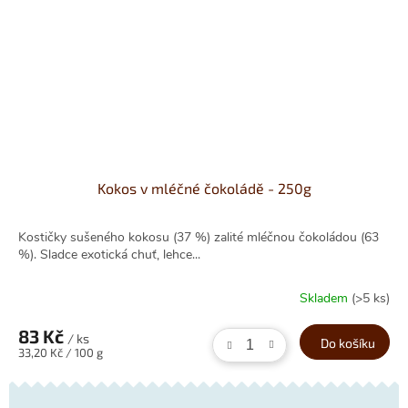
Kokos v mléčné čokoládě - 250g
Kostičky sušeného kokosu (37 %) zalité mléčnou čokoládou (63
%). Sladce exotická chuť, lehce...
Skladem
(>5 ks)
83 Kč
/ ks
Do košíku
Měrná
33,20 Kč / 100 g
cena: