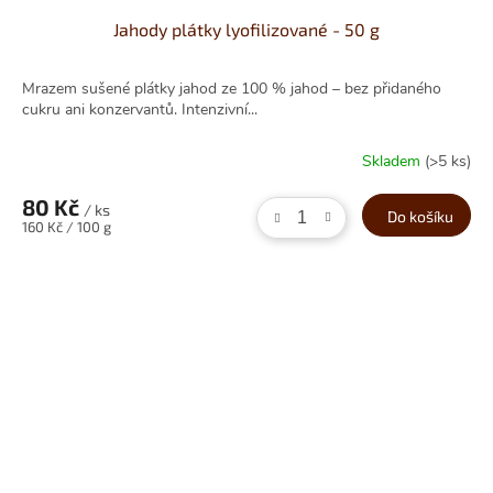
Jahody plátky lyofilizované - 50 g
Mrazem sušené plátky jahod ze 100 % jahod – bez přidaného
cukru ani konzervantů. Intenzivní...
Skladem
(>5 ks)
80 Kč
/ ks
Do košíku
Měrná
160 Kč / 100 g
cena: