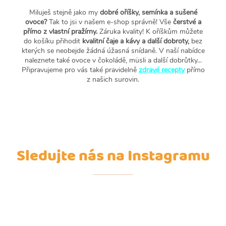
Miluješ stejně jako my
dobré oříšky, semínka a sušené
ovoce?
Tak to jsi v našem e-shop správně! Vše
čerstvé a
přímo z vlastní pražírny.
Záruka kvality! K oříškům můžete
do košíku přihodit
kvalitní čaje a kávy a další dobroty,
bez
kterých se neobejde žádná úžasná snídaně. V naší nabídce
naleznete také ovoce v čokoládě, müsli a další dobrůtky...
Připravujeme pro vás také pravidelně
zdravé recepty
přímo
z našich surovin.
Sledujte nás na Instagramu