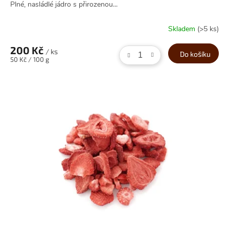
Plné, nasládlé jádro s přirozenou...
Skladem
(>5 ks)
200 Kč
/ ks
Do košíku
Měrná
50 Kč / 100 g
cena: