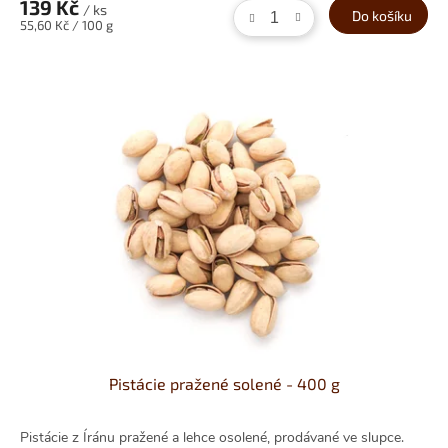
139 Kč
/ ks
Do košíku
Měrná
55,60 Kč / 100 g
cena:
Pistácie pražené solené - 400 g
Pistácie z Íránu pražené a lehce osolené, prodávané ve slupce.