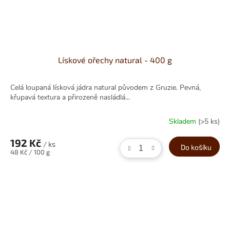
Lískové ořechy natural - 400 g
Celá loupaná lísková jádra natural původem z Gruzie. Pevná,
křupavá textura a přirozeně nasládlá...
Skladem
(>5 ks)
192 Kč
/ ks
Do košíku
Měrná
48 Kč / 100 g
cena: