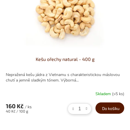
š
z
d
r
a
v
é
m
Kešu ořechy natural - 400 g
l
s
Nepražená kešu jádra z Vietnamu s charakteristickou máslovou
chutí a jemně sladkým tónem. Výborná...
á
n
Skladem
(>5 ks)
í
160 Kč
?
/ ks
Do košíku
Měrná
40 Kč / 100 g
cena: