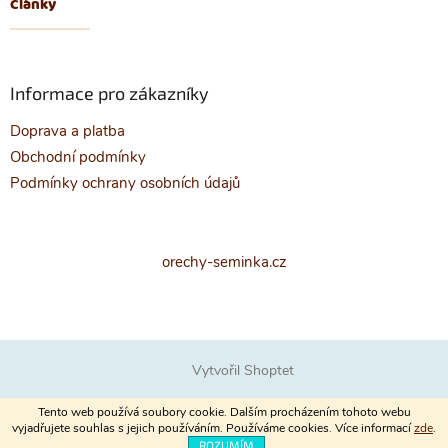
Články
Informace pro zákazníky
Doprava a platba
Obchodní podmínky
Podmínky ochrany osobních údajů
orechy-seminka.cz
Vytvořil Shoptet
Tento web používá soubory cookie. Dalším procházením tohoto webu
vyjadřujete souhlas s jejich používáním. Používáme cookies. Více informací
zde
.
Copyright 2026
www.orechy-seminka.cz
. Všechna práva vyhrazena.
ROZUMÍM