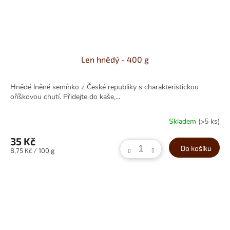
Len hnědý - 400 g
Hnědé lněné semínko z České republiky s charakteristickou
oříškovou chutí. Přidejte do kaše,...
Skladem
(>5 ks)
35 Kč
Do košíku
Měrná
8,75 Kč / 100 g
cena: