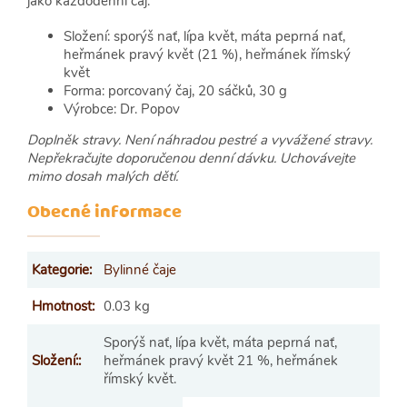
jako každodenní čaj.
Složení: sporýš nať, lípa květ, máta peprná nať,
heřmánek pravý květ (21 %), heřmánek římský
květ
Forma: porcovaný čaj, 20 sáčků, 30 g
Výrobce: Dr. Popov
Doplněk stravy. Není náhradou pestré a vyvážené stravy.
Nepřekračujte doporučenou denní dávku. Uchovávejte
mimo dosah malých dětí.
Obecné informace
Kategorie
:
Bylinné čaje
Hmotnost
:
0.03 kg
Sporýš nať, lípa květ, máta peprná nať,
Složení:
:
heřmánek pravý květ 21 %, heřmánek
římský květ.