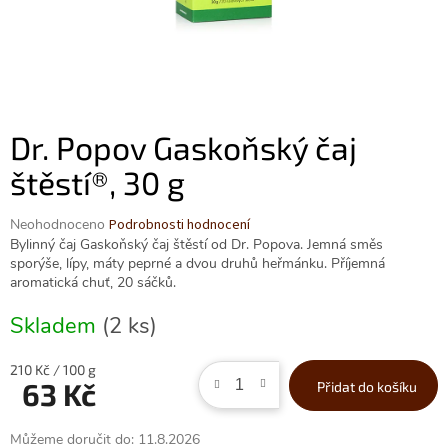
Dr. Popov Gaskoňský čaj
štěstí®, 30 g
Průměrné
Neohodnoceno
Podrobnosti hodnocení
hodnocení
Bylinný čaj Gaskoňský čaj štěstí od Dr. Popova. Jemná směs
produktu
sporýše, lípy, máty peprné a dvou druhů heřmánku. Příjemná
je
aromatická chuť, 20 sáčků.
0,0
z
Skladem
(2 ks)
5
hvězdiček.
Měrná
210 Kč / 100 g
63 Kč
Přidat do košíku
cena:
Můžeme doručit do:
11.8.2026