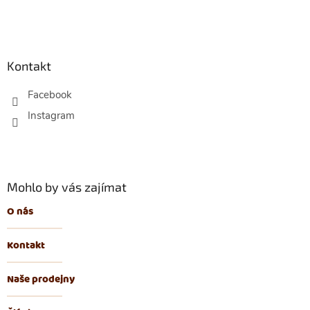
Z
á
p
Kontakt
a
t
Facebook
í
Mohlo by vás zajímat
O nás
Kontakt
Naše prodejny