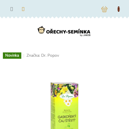
Přejít
na
NÁKUPNÍ
obsah
KOŠÍK
Značka:
Dr. Popov
Novinka