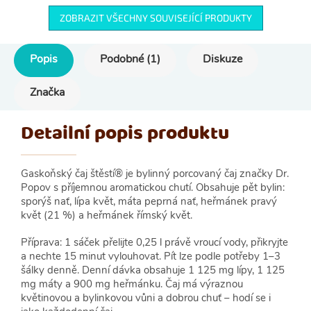
ZOBRAZIT VŠECHNY SOUVISEJÍCÍ PRODUKTY
Popis
Podobné (1)
Diskuze
Značka
Detailní popis produktu
Gaskoňský čaj štěstí® je bylinný porcovaný čaj značky Dr.
Popov s příjemnou aromatickou chutí. Obsahuje pět bylin:
sporýš nať, lípa květ, máta peprná nať, heřmánek pravý
květ (21 %) a heřmánek římský květ.
Příprava: 1 sáček přelijte 0,25 l právě vroucí vody, přikryjte
a nechte 15 minut vylouhovat. Pít lze podle potřeby 1–3
šálky denně. Denní dávka obsahuje 1 125 mg lípy, 1 125
mg máty a 900 mg heřmánku. Čaj má výraznou
květinovou a bylinkovou vůni a dobrou chuť – hodí se i