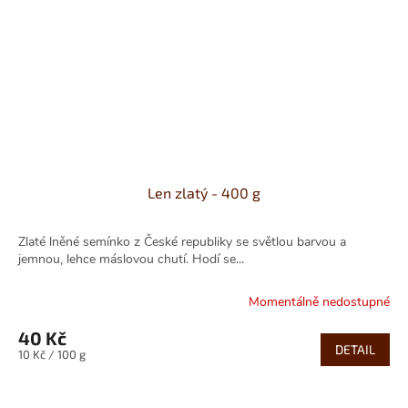
Len zlatý - 400 g
Zlaté lněné semínko z České republiky se světlou barvou a
jemnou, lehce máslovou chutí. Hodí se...
Momentálně nedostupné
40 Kč
DETAIL
Měrná
10 Kč / 100 g
cena: