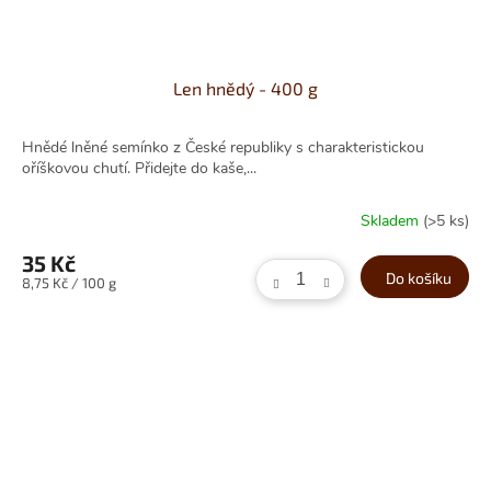
Len hnědý - 400 g
Hnědé lněné semínko z České republiky s charakteristickou
oříškovou chutí. Přidejte do kaše,...
Skladem
(>5 ks)
35 Kč
Do košíku
Měrná
8,75 Kč / 100 g
cena: