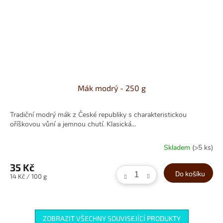
Mák modrý - 250 g
Tradiční modrý mák z České republiky s charakteristickou
oříškovou vůní a jemnou chutí. Klasická...
Skladem
(>5 ks)
35 Kč
Do košíku
Měrná
14 Kč / 100 g
cena:
ZOBRAZIT VŠECHNY SOUVISEJÍCÍ PRODUKTY