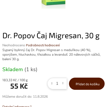
Dr. Popov Čaj Migresan, 30 g
Průměrné
Neohodnoceno
Podrobnosti hodnocení
hodnocení
Sypaný bylinný čaj Dr. Popov Migresan s meduňkou (40 %),
produktu
sporýšem, hluchavkou, třezalkou a levandulí. 20 nálevových sáčků,
je
balení 30 g.
0,0
z
Skladem
(1 ks)
5
hvězdiček.
Měrná
183,33 Kč / 100 g
55 Kč
Přidat do košíku
cena:
Můžeme doručit do:
11.8.2026
Detailní informace