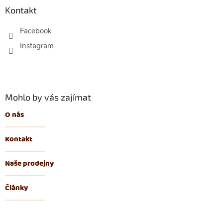
p
Kontakt
a
t
Facebook
í
Mohlo by vás zajímat
O nás
Kontakt
Naše prodejny
Články