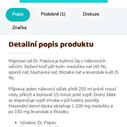
Popis
Podobné (1)
Diskuze
Značka
Detailní popis produktu
Migresan od Dr. Popova je bylinný čaj v nálevových
sáčcích. Složení tvoří pět bylin: meduňka nať (40 %),
sporýš nať, hluchavka nať, třezalka nať a levandule květ (5
%).
Příprava: jeden nálevový sáček přelít 250 ml právě vroucí
vody, přikrýt a louhovat 15 minut, poté vypít. Druhý šálek
se doporučuje vypít zhruba o půl hodiny později.
Maximální denní dávka obsahuje 1 200 mg meduňky a
po 150 mg levandule a třezalky.
Výrobce: Dr. Popov