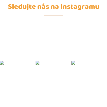
Sledujte nás na Instagramu
Z
á