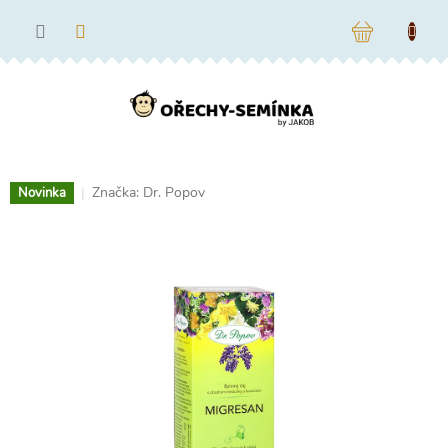
Přejít
na
NÁKUPNÍ
obsah
KOŠÍK
Značka:
Dr. Popov
Novinka