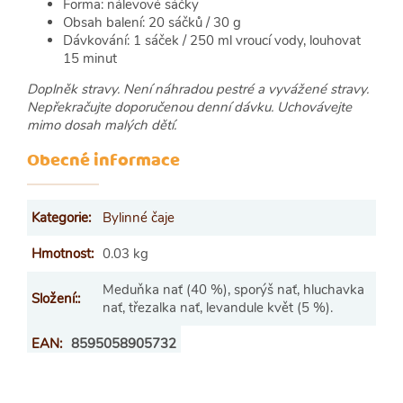
Forma: nálevové sáčky
Obsah balení: 20 sáčků / 30 g
Dávkování: 1 sáček / 250 ml vroucí vody, louhovat
15 minut
Doplněk stravy. Není náhradou pestré a vyvážené stravy.
Nepřekračujte doporučenou denní dávku. Uchovávejte
mimo dosah malých dětí.
Obecné informace
Kategorie
:
Bylinné čaje
Hmotnost
:
0.03 kg
Meduňka nať (40 %), sporýš nať, hluchavka
Složení:
:
nať, třezalka nať, levandule květ (5 %).
EAN
:
8595058905732