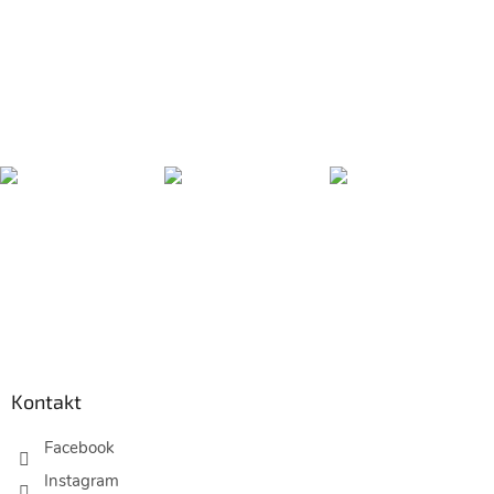
Z
á
p
Kontakt
a
t
Facebook
í