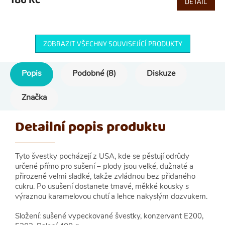
DETAIL
ZOBRAZIT VŠECHNY SOUVISEJÍCÍ PRODUKTY
Popis
Podobné (8)
Diskuze
Značka
Detailní popis produktu
Tyto švestky pocházejí z USA, kde se pěstují odrůdy
určené přímo pro sušení – plody jsou velké, dužnaté a
přirozeně velmi sladké, takže zvládnou bez přidaného
cukru. Po usušení dostanete tmavé, měkké kousky s
výraznou karamelovou chutí a lehce nakyslým dozvukem.
Složení: sušené vypeckované švestky, konzervant E200,