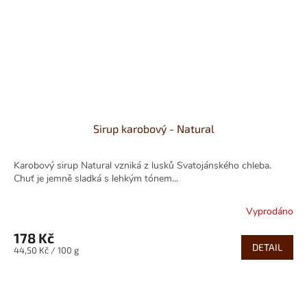
Sirup karobový - Natural
Karobový sirup Natural vzniká z lusků Svatojánského chleba.
Chuť je jemně sladká s lehkým tónem...
Vyprodáno
178 Kč
DETAIL
Měrná
44,50 Kč / 100 g
cena: