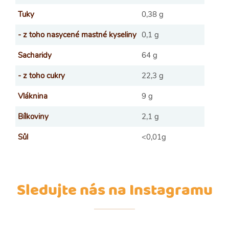
Tuky
0,38 g
- z toho nasycené mastné kyseliny
0,1 g
Sacharidy
64 g
- z toho cukry
22,3 g
Vláknina
9 g
Bílkoviny
2,1 g
Sůl
<0,01g
Sledujte nás na Instagramu