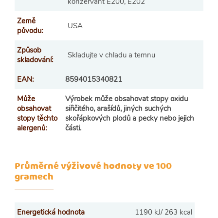
konzervant E200, E202
Země
USA
původu
:
Způsob
Skladujte v chladu a temnu
skladování
:
EAN
:
8594015340821
Může
Výrobek může obsahovat stopy oxidu
obsahovat
siřičitého, arašídů, jiných suchých
stopy těchto
skořápkových plodů a pecky nebo jejich
alergenů
:
části.
Průměrné výživové hodnoty ve 100
gramech
Energetická hodnota
1190 kJ/ 263 kcal