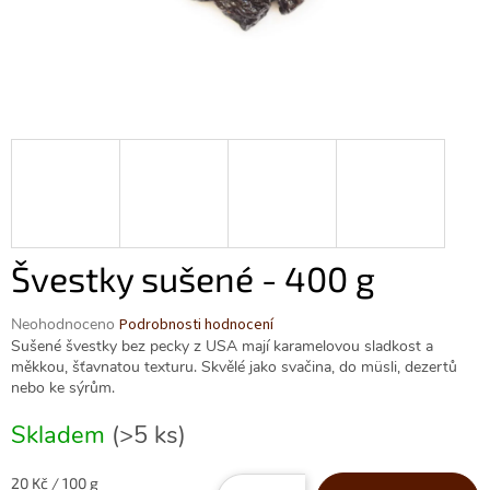
Švestky sušené - 400 g
Průměrné
Neohodnoceno
Podrobnosti hodnocení
hodnocení
Sušené švestky bez pecky z USA mají karamelovou sladkost a
produktu
měkkou, šťavnatou texturu. Skvělé jako svačina, do müsli, dezertů
je
nebo ke sýrům.
0,0
z
Skladem
(>5 ks)
5
hvězdiček.
Měrná
20 Kč / 100 g