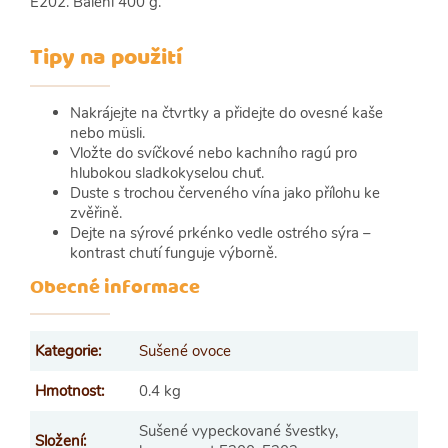
E202. Balení 400 g.
Tipy na použití
Nakrájejte na čtvrtky a přidejte do ovesné kaše
nebo müsli.
Vložte do svíčkové nebo kachního ragú pro
hlubokou sladkokyselou chuť.
Duste s trochou červeného vína jako přílohu ke
zvěřině.
Dejte na sýrové prkénko vedle ostrého sýra –
kontrast chutí funguje výborně.
Obecné informace
Kategorie
:
Sušené ovoce
Hmotnost
:
0.4 kg
Sušené vypeckované švestky,
Složení
: