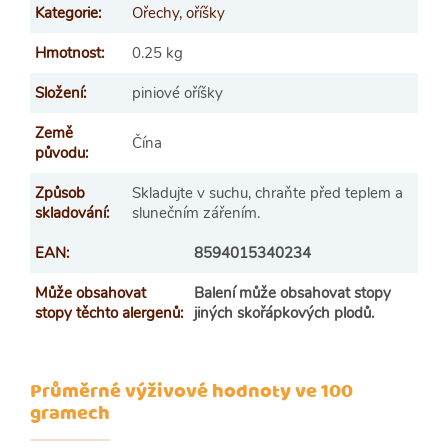
Kategorie
:
Ořechy, oříšky
Hmotnost
:
0.25 kg
Složení
:
piniové oříšky
Země
Čína
původu
:
Způsob
Skladujte v suchu, chraňte před teplem a
skladování
:
slunečním zářením.
EAN
:
8594015340234
Může obsahovat
Balení může obsahovat stopy
stopy těchto alergenů
:
jiných skořápkových plodů.
Průměrné výživové hodnoty ve 100
gramech