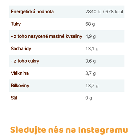
Energetická hodnota
2840 kJ / 678 kcal
Tuky
68 g
- z toho nasycené mastné kyseliny
4,9 g
Sacharidy
13,1 g
- z toho cukry
3,6 g
Vláknina
3,7 g
Bílkoviny
13,7 g
Sůl
0 g
Sledujte nás na Instagramu