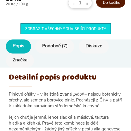
Do košíku
Měrná
20 Kč / 100 g
cena:
ZOBRAZIT VŠECHNY SOUVISEJÍCÍ PRODUKTY
Popis
Podobné (7)
Diskuze
Značka
Detailní popis produktu
Piniové oříšky – v italštině zvané
piňoli
– nejsou botanicky
ořechy, ale semena borovice pinie. Pocházejí z Číny a patří
k základním surovinám středomořské kuchyně.
Jejich chuť je jemná, lehce sladká a máslová, textura
hladká a křehká. Právě tato kombinace je dělá
nezaměnitelnými: žádný jiný oříšek v pestu alla genovese