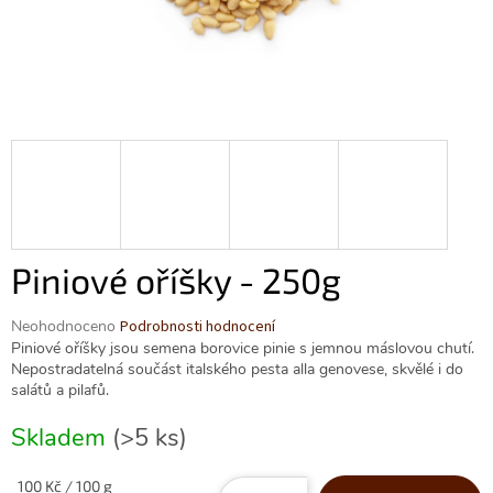
Piniové oříšky - 250g
Průměrné
Neohodnoceno
Podrobnosti hodnocení
hodnocení
Piniové oříšky jsou semena borovice pinie s jemnou máslovou chutí.
produktu
Nepostradatelná součást italského pesta alla genovese, skvělé i do
je
salátů a pilafů.
0,0
z
Skladem
(>5 ks)
5
hvězdiček.
Měrná
100 Kč / 100 g