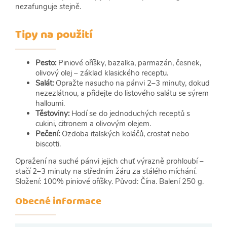
nezafunguje stejně.
Tipy na použití
Pesto:
Piniové oříšky, bazalka, parmazán, česnek,
olivový olej – základ klasického receptu.
Salát:
Opražte nasucho na pánvi 2–3 minuty, dokud
nezezlátnou, a přidejte do listového salátu se sýrem
halloumi.
Těstoviny:
Hodí se do jednoduchých receptů s
cukini, citronem a olivovým olejem.
Pečení:
Ozdoba italských koláčů, crostat nebo
biscotti.
Opražení na suché pánvi jejich chuť výrazně prohloubí –
stačí 2–3 minuty na středním žáru za stálého míchání.
Složení: 100% piniové oříšky. Původ: Čína. Balení 250 g.
Obecné informace