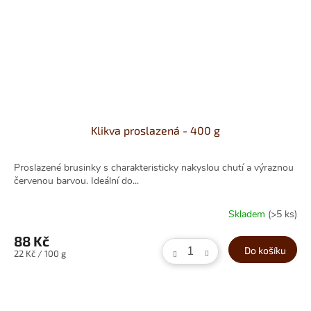
Klikva proslazená - 400 g
Proslazené brusinky s charakteristicky nakyslou chutí a výraznou
červenou barvou. Ideální do...
Skladem
(>5 ks)
88 Kč
Do košíku
Měrná
22 Kč / 100 g
cena: