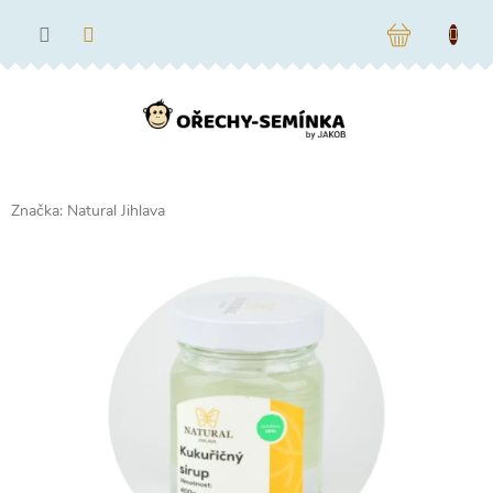
Přejít
na
NÁKUPNÍ
obsah
KOŠÍK
Značka:
Natural Jihlava