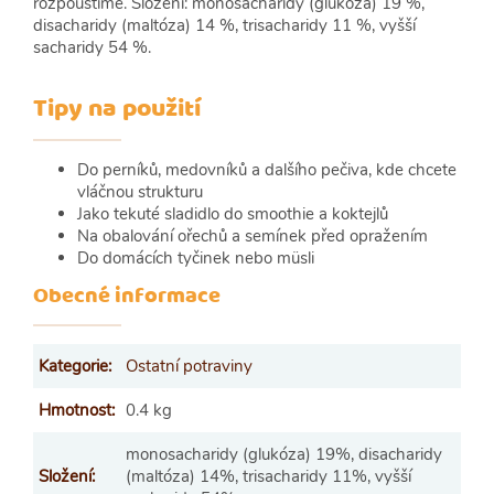
rozpouštíme. Složení: monosacharidy (glukóza) 19 %,
disacharidy (maltóza) 14 %, trisacharidy 11 %, vyšší
sacharidy 54 %.
Tipy na použití
Do perníků, medovníků a dalšího pečiva, kde chcete
vláčnou strukturu
Jako tekuté sladidlo do smoothie a koktejlů
Na obalování ořechů a semínek před opražením
Do domácích tyčinek nebo müsli
Obecné informace
Kategorie
:
Ostatní potraviny
Hmotnost
:
0.4 kg
monosacharidy (glukóza) 19%, disacharidy
Složení
:
(maltóza) 14%, trisacharidy 11%, vyšší