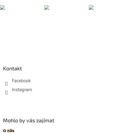
Z
á
p
Kontakt
a
t
Facebook
í
Mohlo by vás zajímat
O nás