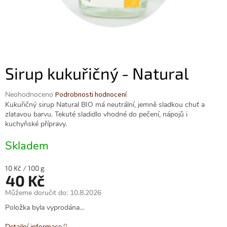
Sirup kukuřičný - Natural
Průměrné
Neohodnoceno
Podrobnosti hodnocení
hodnocení
Kukuřičný sirup Natural BIO má neutrální, jemně sladkou chuť a
produktu
zlatavou barvu. Tekuté sladidlo vhodné do pečení, nápojů i
je
kuchyňské přípravy.
0,0
z
Skladem
5
hvězdiček.
Měrná
10 Kč / 100 g
40 Kč
cena:
Můžeme doručit do:
10.8.2026
Položka byla vyprodána…
Detailní informace