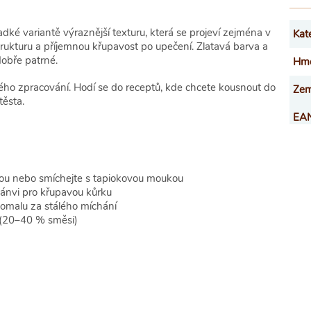
ké variantě výraznější texturu, která se projeví zejména v
Kat
trukturu a příjemnou křupavost po upečení. Zlatavá barva a
dobře patrné.
Hmo
ého zpracování. Hodí se do receptů, kde chcete kousnout do
Zem
těsta.
EA
tnou nebo smíchejte s tapiokovou moukou
pánvi pro křupavou kůrku
pomalu za stálého míchání
 (20–40 % směsi)