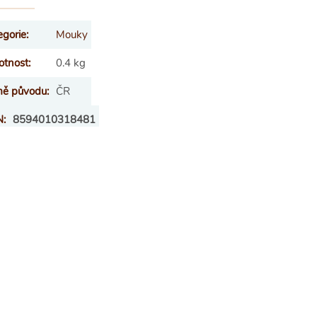
egorie
:
Mouky
tnost
:
0.4 kg
ě původu
:
ČR
N
:
8594010318481