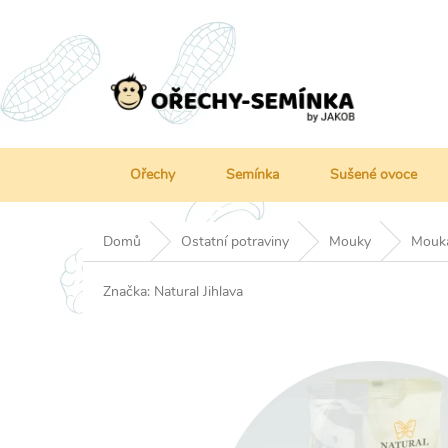
Přejít
na
obsah
Ořechy
Semínka
Sušené ovoce
Domů
Ostatní potraviny
Mouky
Mouka
Značka:
Natural Jihlava