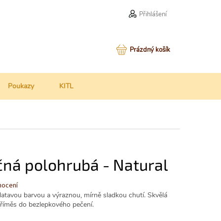
Přihlášení
NÁKUPNÍ
Prázdný košík
KOŠÍK
Poukazy
KITL
ná polohrubá - Natural
nocení
atavou barvou a výraznou, mírně sladkou chutí. Skvělá
o příměs do bezlepkového pečení.