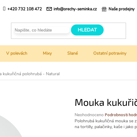
+420 732 108 472
info@orechy-seminka.cz
Naše prodejny
HLEDAT
V polevách
Mixy
Slané
Ostatní potraviny
 kukuřičná polohrubá - Natural
Mouka kukuřič
Průměrné
Neohodnoceno
Podrobnosti hod
hodnocení
Polohrubá kukuřičná mouka se zl
produktu
na tortilly, palačinky, kaše i jak
je