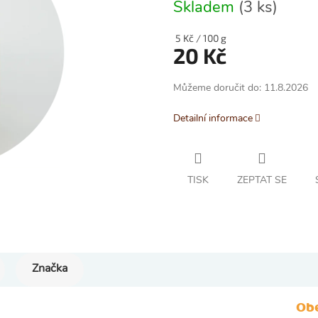
0,0
Skladem
(3 ks)
z
5
Měrná
5 Kč / 100 g
hvězdiček.
20 Kč
cena:
Můžeme doručit do:
11.8.2026
Detailní informace
TISK
ZEPTAT SE
Značka
Ob