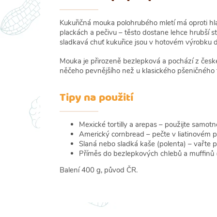
Kukuřičná mouka polohrubého mletí má oproti hlad
plackách a pečivu – těsto dostane lehce hrubší s
sladkavá chuť kukuřice jsou v hotovém výrobku 
Mouka je přirozeně bezlepková a pochází z česk
něčeho pevnějšího než u klasického pšeničného 
Tipy na použití
Mexické tortilly a arepas – použijte samo
Americký cornbread – pečte v liatinovém 
Slaná nebo sladká kaše (polenta) – vařte 
Příměs do bezlepkových chlebů a muffinů
Balení 400 g, původ ČR.