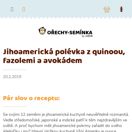
Přejít
na
NÁKUPNÍ
obsah
KOŠÍK
Jihoamerická polévka z quinoou,
fazolemi a avokádem
20.2.2019
Pár slov o receptu:
Se svými 12 zeměmi je jihoamerická kuchyně neuvěřitelně rozmanitá.
Vedle středomořské, japonské a indické patří k těm nejzdravějším ve
světě. A proč bychom měli jihoamerické pokrmy zařadit do svého
jídelníčku i my? Hlavní složkou kuchyně Jižní Ameriky je ovoce,