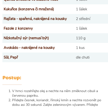
Kukuřice (konzerva či mražená)
1 šálek
Rajčata - spařená, nakrájená na kousky
2 střední
Fazole z konzervy
1 šálek
Nízkotučný sýr (nemusí být)
110 g
Avokádo - nakrájené na kousky
1 kus
Sůl, Pepř
dle chuti
Postup:
V hrnci rozehřejte olej a nechte na něm změknout cibuli a
červenou papriku.
Přidejte česnek, koriandr, římský kmín a nechte rozvonět po
dobu asi 30 sekund. Zalijte zeleninovým vývarem. Přidejte