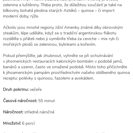
zelenina a luštěniny. Třeba proto, že důležitou součástí je také na
bílkoviny bohatá plodina starých Aztéků – quinoa – či import
moderní doby, rýže.
Ačkoliv jsou mnohé regiony Jižní Ameriky známé díky obrovským
steakům, lépe uděláte, když se o tradiční argentinskou flákotu
rozdělíte s přáteli nebo ji vyměníte třeba za ceviche – mix ryb či
mořských plodů se zeleninou, bylinkami a kořením.
Pokud přemýšlíte, jak zhubnout, vyhněte se při ochutnávání
v jihomerických restauracích kalorickým bombám v podobě jamů,
banánů a uzenin, často ve smažené podobě. Místo toho přičichněte
k jihoamerickým pampám prostřednictvím našeho oblíbeného quinoa
receptu: polévky s quinoou, fazolemi a avokádem.
Druh pokrmu:
večeře
Časová náročnost:
55 minut
Náročnost:
středně náročné
Množství:
6 porcí