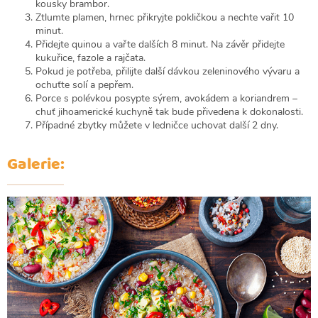
kousky brambor.
Ztlumte plamen, hrnec přikryjte pokličkou a nechte vařit 10
minut.
Přidejte quinou a vařte dalších 8 minut. Na závěr přidejte
kukuřice, fazole a rajčata.
Pokud je potřeba, přilijte další dávkou zeleninového vývaru a
ochuťte solí a pepřem.
Porce s polévkou posypte sýrem, avokádem a koriandrem –
chuť jihoamerické kuchyně tak bude přivedena k dokonalosti.
Případné zbytky můžete v ledničce uchovat další 2 dny.
Galerie: