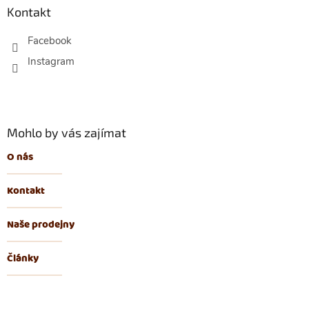
p
Kontakt
a
t
Facebook
í
Mohlo by vás zajímat
O nás
Kontakt
Naše prodejny
Články