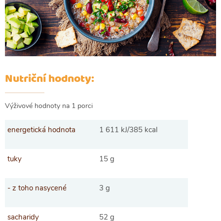
Nutriční hodnoty:
Výživové hodnoty na 1 porci
energetická hodnota
1 611 kJ/385 kcal
tuky
15 g
- z toho nasycené
3 g
sacharidy
52 g