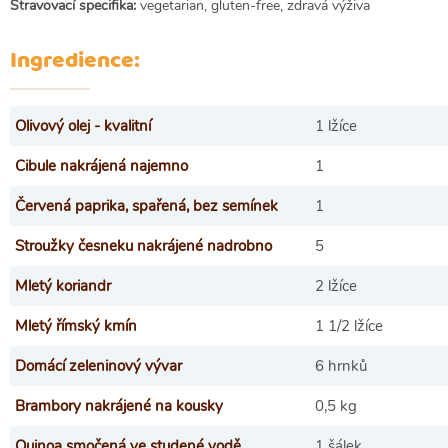
Stravovací specifika:
vegetarian, gluten-free, zdravá výživa
Ingredience:
Olivový olej - kvalitní
1 lžíce
Cibule nakrájená najemno
1
Červená paprika, spařená, bez semínek
1
Stroužky česneku nakrájené nadrobno
5
Mletý koriandr
2 lžíce
Mletý římský kmín
1 1/2 lžíce
Domácí zeleninový vývar
6 hrnků
Brambory nakrájené na kousky
0,5 kg
Quinoa smočená ve studené vodě
1 šálek