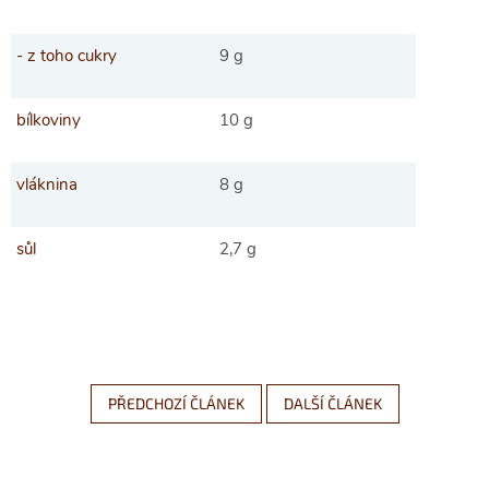
- z toho cukry
9 g
bílkoviny
10 g
vláknina
8 g
sůl
2,7 g
PŘEDCHOZÍ ČLÁNEK
DALŠÍ ČLÁNEK