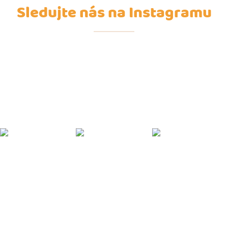
Sledujte nás na Instagramu
Z
á