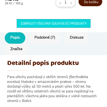
Do košíku
Měrná
28 Kč / 100 g
cena:
ZOBRAZIT VŠECHNY SOUVISEJÍCÍ PRODUKTY
Popis
Podobné (7)
Diskuze
Značka
Detailní popis produktu
Para ořechy pocházejí z obřích stromů (Bertholletia
excelsa) hluboko v amazonském pralese – stromy
dorůstají výšky až 50 metrů a plodí i přes 500 let. Na
rozdíl od většiny ostatních ořechů se para nepěstují na
plantážích; všechna jádra jsou sbírána z volně rostoucích
stromů v Bolívii.