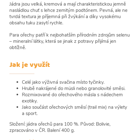
Jádra jsou velká, kremová a mají charakteristickou jemně
nasládlou chuť s lehce zemitým podtónem. Pevná, ale ne
tvrdá textura je příjemná při žvýkání a díky vysokému
obsahu tuku zasytí rychle.
Para ořechy patří k nejbohatším přírodním zdrojům selenu
– mineralní látky, která se jinak z potravy přijímá jen
obtížně.
Jak je využít
Celé jako výživná svačina místo tyčinky.
Hrubě nakrájené do müsli nebo granolovité směsi.
Rozmixované do ořechového másla s nádechem
exotiky.
Jako součást ořechových směsí (trail mix) na výlety
a sport.
Složení: jádra ořechů para 100 %. Původ: Bolivie,
zpracováno v ČR. Balení 400 g.