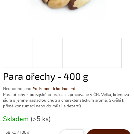
Para ořechy - 400 g
Průměrné
Neohodnoceno
Podrobnosti hodnocení
hodnocení
Para ořechy z bolivijského pralesa, zpracované v ČR. Velká, krémová
produktu
jádra s jemně nasládlou chutí a charakteristickým aroma. Skvělé k
je
přímé konzumaci nebo do müsli a dezertů.
0,0
z
Skladem
(>5 ks)
5
hvězdiček.
Měrná
68 Kč / 100 g