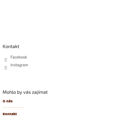
Z
á
p
Kontakt
a
t
Facebook
í
Mohlo by vás zajímat
O nás
Kontakt