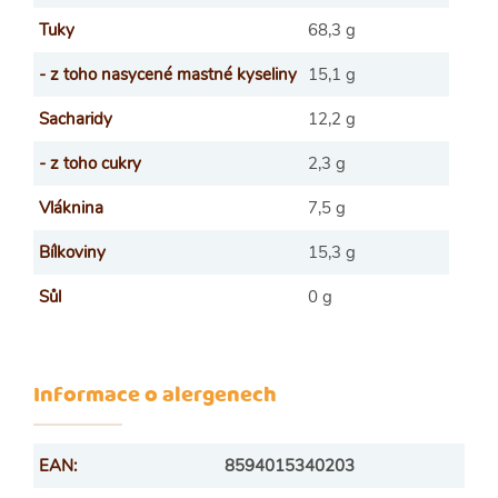
Tuky
68,3 g
- z toho nasycené mastné kyseliny
15,1 g
Sacharidy
12,2 g
- z toho cukry
2,3 g
Vláknina
7,5 g
Bílkoviny
15,3 g
Sůl
0 g
Informace o alergenech
EAN
:
8594015340203