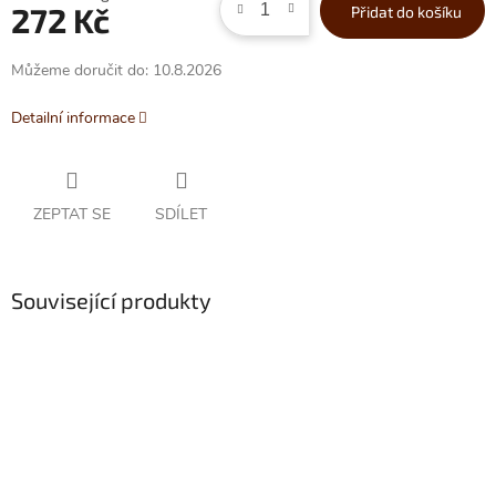
272 Kč
Přidat do košíku
cena:
Můžeme doručit do:
10.8.2026
Detailní informace
ZEPTAT SE
SDÍLET
Související produkty