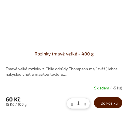
Rozinky tmavé velké - 400 g
Tmavé velké rozinky z Chile odrůdy Thompson mají svěží, lehce
nakyslou chuť a masitou texturu....
Skladem
(>5 ks)
60 Kč
Do košíku
Měrná
15 Kč / 100 g
cena: