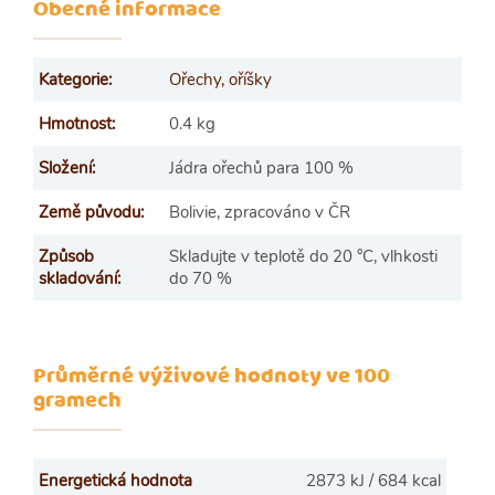
Obecné informace
Kategorie
:
Ořechy, oříšky
Hmotnost
:
0.4 kg
Složení
:
Jádra ořechů para 100 %
Země původu
:
Bolivie, zpracováno v ČR
Způsob
Skladujte v teplotě do 20 °C, vlhkosti
skladování
:
do 70 %
Průměrné výživové hodnoty ve 100
gramech
Energetická hodnota
2873 kJ / 684 kcal