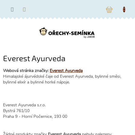
Přejít
na
NÁKUPNÍ
obsah
KOŠÍK
Everest Ayurveda
Webová stránka značky:
Everest Ayurveda
Himalajské ájurvédské čaje od Everest Ayurveda, bylinné směsi,
bylinné elixír a bylinné horké nápoje.
Everest Ayurveda s.r.o.
Bystrá 761/10
Praha 9 - Horní Počernice, 193 00
Žádné produkty značky
Everest Ayurveda
nebyly nalezeny...