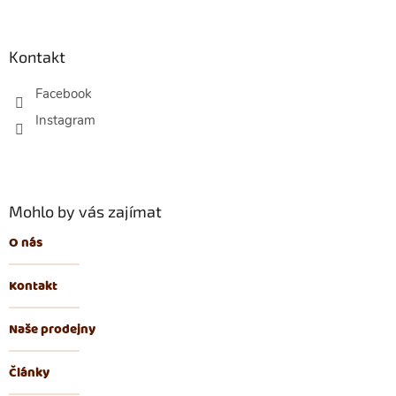
Z
á
p
Kontakt
a
t
Facebook
í
Mohlo by vás zajímat
O nás
Kontakt
Naše prodejny
Články