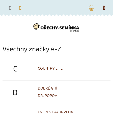
Přejít
na
NÁKUPNÍ
obsah
KOŠÍK
Všechny značky A-Z
C
COUNTRY LIFE
DOBRÉ GHÍ
D
DR. POPOV
EVEREST AYURVEDA