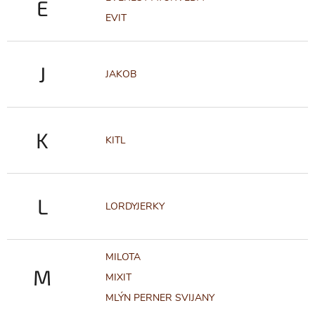
E
EVIT
J
JAKOB
K
KITL
L
LORDYJERKY
MILOTA
M
MIXIT
MLÝN PERNER SVIJANY