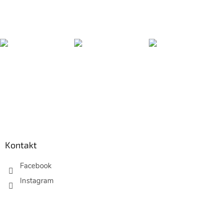
Z
á
p
Kontakt
a
t
Facebook
í