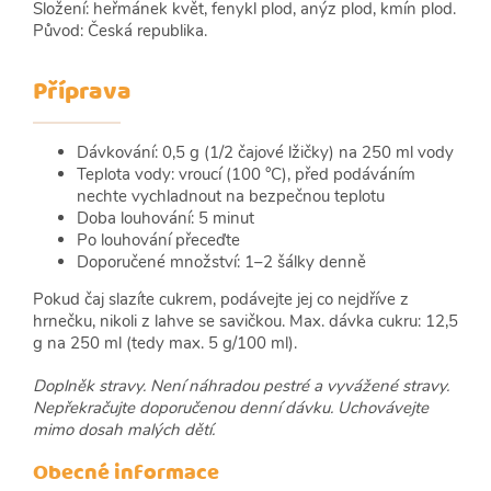
Složení: heřmánek květ, fenykl plod, anýz plod, kmín plod.
Původ: Česká republika.
Příprava
Dávkování: 0,5 g (1/2 čajové lžičky) na 250 ml vody
Teplota vody: vroucí (100 °C), před podáváním
nechte vychladnout na bezpečnou teplotu
Doba louhování: 5 minut
Po louhování přeceďte
Doporučené množství: 1–2 šálky denně
Pokud čaj slazíte cukrem, podávejte jej co nejdříve z
hrnečku, nikoli z lahve se savičkou. Max. dávka cukru: 12,5
g na 250 ml (tedy max. 5 g/100 ml).
Doplněk stravy. Není náhradou pestré a vyvážené stravy.
Nepřekračujte doporučenou denní dávku. Uchovávejte
mimo dosah malých dětí.
Obecné informace