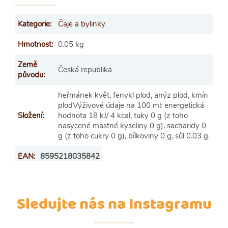
Kategorie
:
Čaje a bylinky
Hmotnost
:
0.05 kg
Země
Česká republika
původu
:
heřmánek květ, fenykl plod, anýz plod, kmín
plodVýživové údaje na 100 ml: energetická
Složení
:
hodnota 18 kJ/ 4 kcal, tuky 0 g (z toho
nasycené mastné kyseliny 0 g), sacharidy 0
g (z toho cukry 0 g), bílkoviny 0 g, sůl 0.03 g.
EAN
:
8595218035842
Sledujte nás na Instagramu