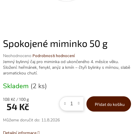
Spokojené miminko 50 g
Průměrné
Neohodnoceno
Podrobnosti hodnocení
hodnocení
Jemný bylinný čaj pro miminka od ukončeného 4. měsíce věku.
produktu
Složení: heřmánek, fenykl, anýz a kmín – čtyři bylinky s mírnou, slabě
je
aromatickou chutí.
0,0
z
Skladem
(2 ks)
5
hvězdiček.
Měrná
108 Kč / 100 g
54 Kč
Přidat do košíku
cena:
Můžeme doručit do:
11.8.2026
Detailní informace