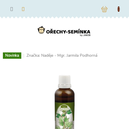
Přejít
na
NÁKUPNÍ
obsah
KOŠÍK
Značka:
Naděje - Mgr. Jarmila Podhorná
Novinka