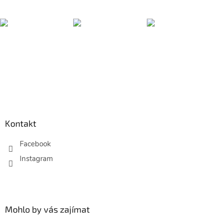
Z
á
p
Kontakt
a
t
Facebook
í
Mohlo by vás zajímat