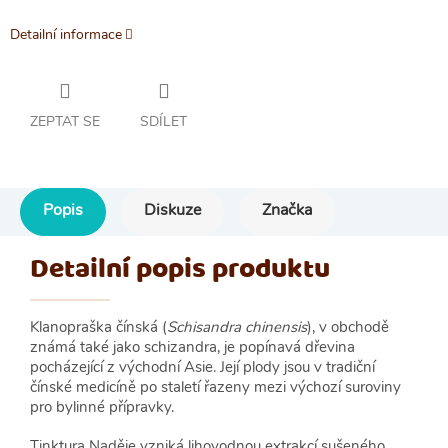
Detailní informace
ZEPTAT SE
SDÍLET
Popis
Diskuze
Značka
Detailní popis produktu
Klanopraška čínská (
Schisandra chinensis
), v obchodě
známá také jako schizandra, je popínavá dřevina
pocházející z východní Asie. Její plody jsou v tradiční
čínské medicíně po staletí řazeny mezi výchozí suroviny
pro bylinné přípravky.
Tinktura Naděje vzniká lihovodnou extrakcí sušeného