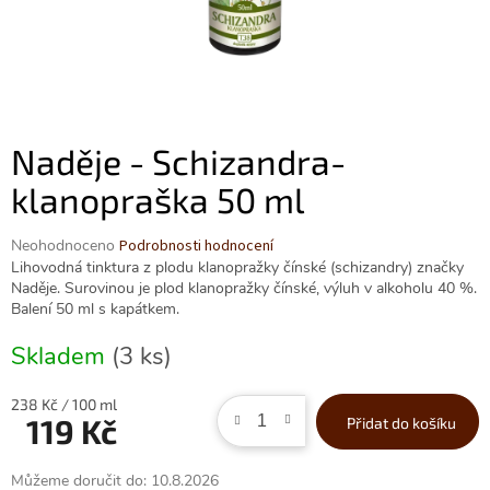
Naděje - Schizandra-
klanopraška 50 ml
Průměrné
Neohodnoceno
Podrobnosti hodnocení
hodnocení
Lihovodná tinktura z plodu klanopražky čínské (schizandry) značky
produktu
Naděje. Surovinou je plod klanopražky čínské, výluh v alkoholu 40 %.
je
Balení 50 ml s kapátkem.
0,0
z
Skladem
(3 ks)
5
hvězdiček.
Měrná
238 Kč / 100 ml
119 Kč
Přidat do košíku
cena:
Můžeme doručit do:
10.8.2026