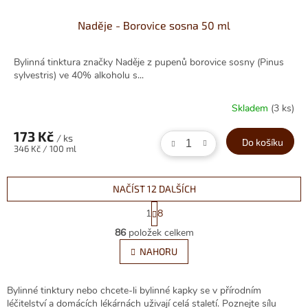
Naděje - Borovice sosna 50 ml
Bylinná tinktura značky Naděje z pupenů borovice sosny (Pinus
sylvestris) ve 40% alkoholu s...
Skladem
(3 ks)
173 Kč
/ ks
Do košíku
Měrná
346 Kč / 100 ml
cena:
NAČÍST 12 DALŠÍCH
S
1
8
t
O
r
86
položek celkem
v
á
l
NAHORU
n
á
k
d
o
v
a
Bylinné tinktury nebo chcete-li bylinné kapky se v přírodním
á
c
léčitelství a domácích lékárnách uživají celá staletí. Poznejte sílu