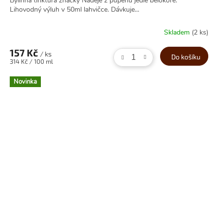
Bylinná tinktura značky Naděje z pupenů jedle bělokoré.
Lihovodný výluh v 50ml lahvičce. Dávkuje...
Skladem
(2 ks)
157 Kč
/ ks
Do košíku
Měrná
314 Kč / 100 ml
cena:
Novinka