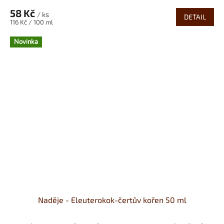
58 Kč
/ ks
DETAIL
Měrná
116 Kč / 100 ml
cena:
Novinka
Naděje - Eleuterokok-čertův kořen 50 ml