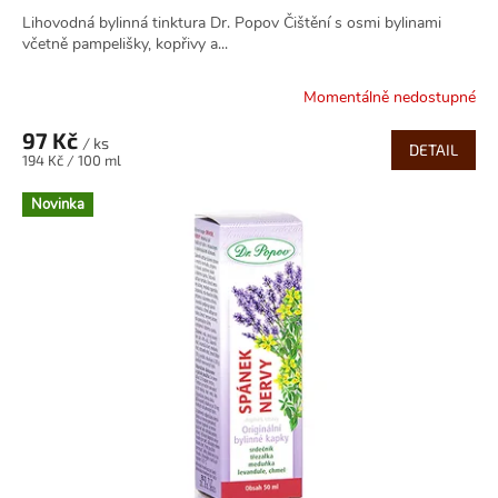
Lihovodná bylinná tinktura Dr. Popov Čištění s osmi bylinami
včetně pampelišky, kopřivy a...
Momentálně nedostupné
97 Kč
/ ks
DETAIL
Měrná
194 Kč / 100 ml
cena:
Novinka