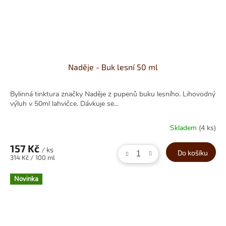
Naděje - Buk lesní 50 ml
Bylinná tinktura značky Naděje z pupenů buku lesního. Lihovodný
výluh v 50ml lahvičce. Dávkuje se...
Skladem
(4 ks)
157 Kč
/ ks
Do košíku
Měrná
314 Kč / 100 ml
cena:
Novinka