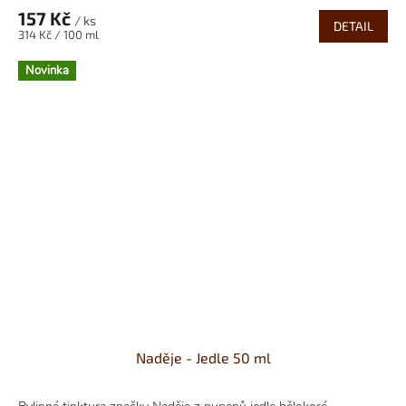
157 Kč
/ ks
DETAIL
Měrná
314 Kč / 100 ml
cena:
Novinka
Naděje - Jedle 50 ml