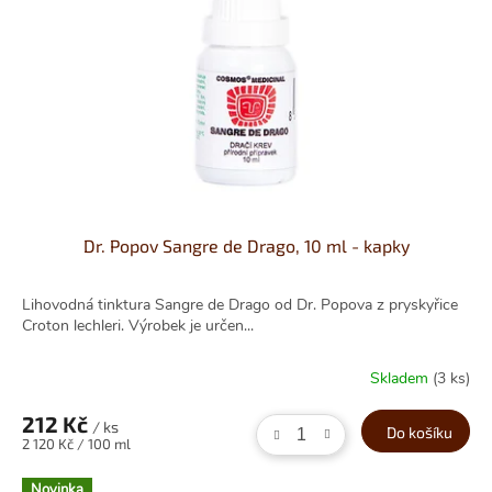
Dr. Popov Sangre de Drago, 10 ml - kapky
Lihovodná tinktura Sangre de Drago od Dr. Popova z pryskyřice
Croton lechleri. Výrobek je určen...
Skladem
(3 ks)
212 Kč
/ ks
Do košíku
Měrná
2 120 Kč / 100 ml
cena:
Novinka