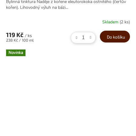
Bylinná tinktura Naděje z kořene eleutorokoka ostnitého (čertův
kořen). Lihovodný výluh na bázi...
Skladem
(2 ks)
119 Kč
/ ks
Do košíku
Měrná
238 Kč / 100 ml
cena:
Novinka