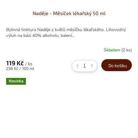
Naděje - Měsíček lékařský 50 ml
Bylinná tinktura Naděje z květů měsíčku lékařského. Lihovodný
výluh na bázi 40% alkoholu, balení...
Skladem
(2 ks)
119 Kč
/ ks
Do košíku
Měrná
238 Kč / 100 ml
cena:
Novinka