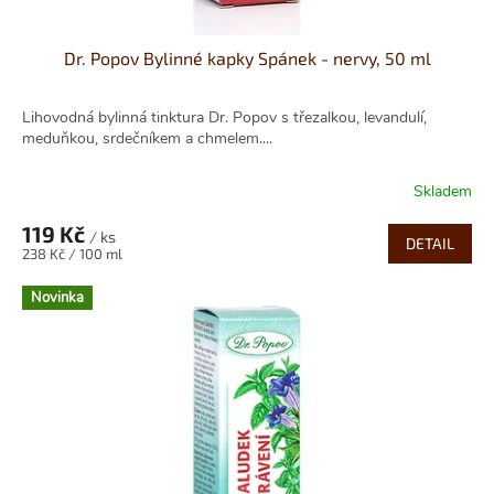
Dr. Popov Bylinné kapky Spánek - nervy, 50 ml
Lihovodná bylinná tinktura Dr. Popov s třezalkou, levandulí,
meduňkou, srdečníkem a chmelem....
Skladem
119 Kč
/ ks
DETAIL
Měrná
238 Kč / 100 ml
cena:
Novinka