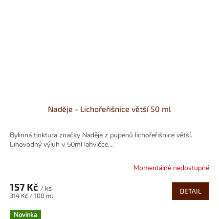
Naděje - Lichořeřišnice větší 50 ml
Bylinná tinktura značky Naděje z pupenů lichořeřišnice větší.
Lihovodný výluh v 50ml lahvičce....
Momentálně nedostupné
157 Kč
/ ks
DETAIL
Měrná
314 Kč / 100 ml
cena:
Novinka