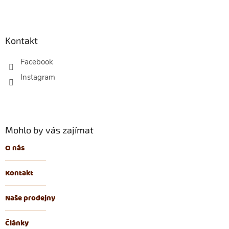
Z
á
p
Kontakt
a
t
Facebook
í
Mohlo by vás zajímat
O nás
Kontakt
Naše prodejny
Články