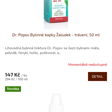
Dr. Popov Bylinné kapky Žaludek - trávení, 50 ml
Lihovodná bylinná tinktura Dr. Popov se šesti bylinami: máta,
pelyněk, fenykl, hořec, puškvorec a...
Momentálně nedostupné
147 Kč
/ ks
DETAIL
Měrná
294 Kč / 100 ml
cena:
Novinka