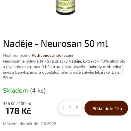
Naděje - Neurosan 50 ml
Průměrné
Neohodnoceno
Podrobnosti hodnocení
hodnocení
Neurosan je bylinná tinktura značky Naděje. Extrakt v 48% alkoholu
produktu
s glycerinem z pupenů bělotrnu kulatohlavého, bakopy drobnolisté,
je
javoru babyka, jinanu dvoulaločného a natě šalvěje lékařské. Balení
0,0
50 ml.
z
5
Skladem
(4 ks)
hvězdiček.
Měrná
356 Kč / 100 ml
178 Kč
Přidat do košíku
cena:
Můžeme doručit do:
7.8.2026