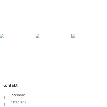
Z
á
p
Kontakt
a
t
Facebook
í