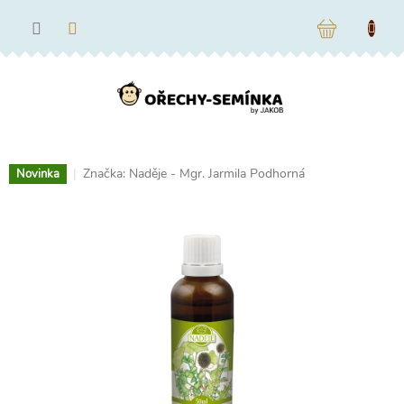
Přejít
na
NÁKUPNÍ
obsah
KOŠÍK
Značka:
Naděje - Mgr. Jarmila Podhorná
Novinka