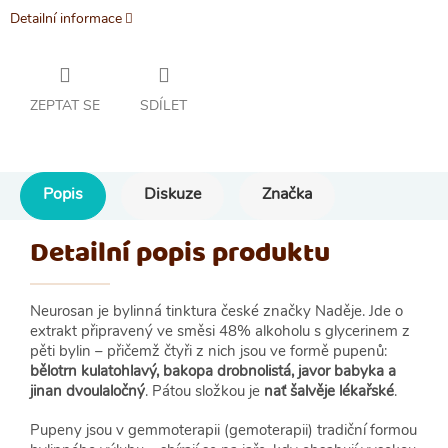
Detailní informace
ZEPTAT SE
SDÍLET
Popis
Diskuze
Značka
Detailní popis produktu
Neurosan je bylinná tinktura české značky Naděje. Jde o
extrakt připravený ve směsi 48% alkoholu s glycerinem z
pěti bylin – přičemž čtyři z nich jsou ve formě pupenů:
bělotrn kulatohlavý, bakopa drobnolistá, javor babyka a
jinan dvoulaločný
. Pátou složkou je
nať šalvěje lékařské
.
Pupeny jsou v gemmoterapii (gemoterapii) tradiční formou