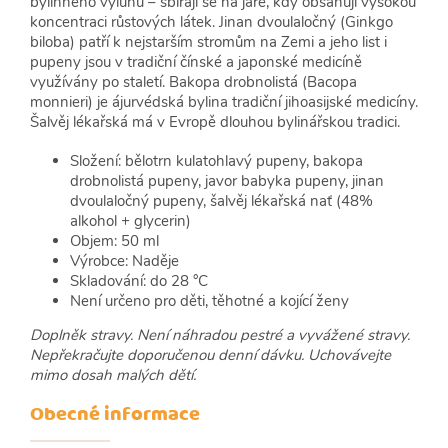
bylinného výluhu – sbírají se na jaře, kdy obsahují vysokou
koncentraci růstových látek. Jinan dvoulaločný (Ginkgo
biloba) patří k nejstarším stromům na Zemi a jeho list i
pupeny jsou v tradiční čínské a japonské medicíně
využívány po staletí. Bakopa drobnolistá (Bacopa
monnieri) je ájurvédská bylina tradiční jihoasijské medicíny.
Šalvěj lékařská má v Evropě dlouhou bylinářskou tradici.
Složení: bělotrn kulatohlavý pupeny, bakopa
drobnolistá pupeny, javor babyka pupeny, jinan
dvoulaločný pupeny, šalvěj lékařská nať (48%
alkohol + glycerin)
Objem: 50 ml
Výrobce: Naděje
Skladování: do 28 °C
Není určeno pro děti, těhotné a kojící ženy
Doplněk stravy. Není náhradou pestré a vyvážené stravy.
Nepřekračujte doporučenou denní dávku. Uchovávejte
mimo dosah malých dětí.
Obecné informace