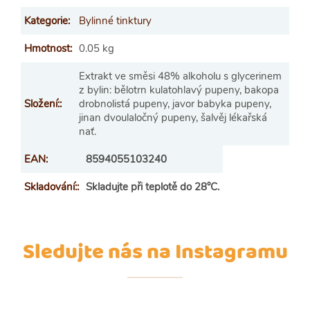
Kategorie
:
Bylinné tinktury
Hmotnost
:
0.05 kg
Extrakt ve směsi 48% alkoholu s glycerinem
z bylin: bělotrn kulatohlavý pupeny, bakopa
Složení:
:
drobnolistá pupeny, javor babyka pupeny,
jinan dvoulaločný pupeny, šalvěj lékařská
nať.
EAN
:
8594055103240
Skladování:
:
Skladujte při teplotě do 28°C.
Sledujte nás na Instagramu