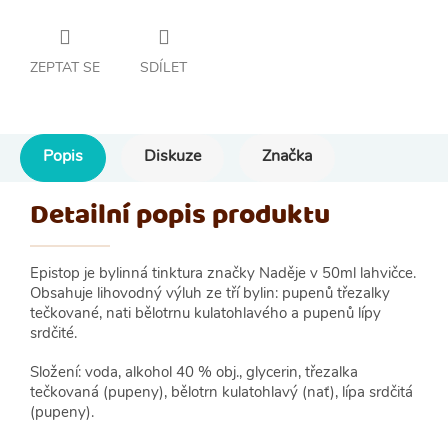
ZEPTAT SE
SDÍLET
Popis
Diskuze
Značka
Detailní popis produktu
Epistop je bylinná tinktura značky Naděje v 50ml lahvičce.
Obsahuje lihovodný výluh ze tří bylin: pupenů třezalky
tečkované, nati bělotrnu kulatohlavého a pupenů lípy
srdčité.
Složení: voda, alkohol 40 % obj., glycerin, třezalka
tečkovaná (pupeny), bělotrn kulatohlavý (nať), lípa srdčitá
(pupeny).