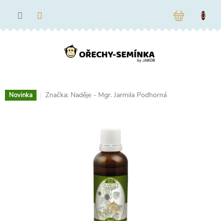
Přejít
na
NÁKUPNÍ
obsah
KOŠÍK
Značka:
Naděje - Mgr. Jarmila Podhorná
Novinka