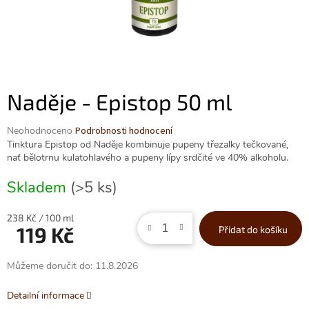
Naděje - Epistop 50 ml
Průměrné
Neohodnoceno
Podrobnosti hodnocení
hodnocení
Tinktura Epistop od Naděje kombinuje pupeny třezalky tečkované,
produktu
nať bělotrnu kulatohlavého a pupeny lípy srdčité ve 40% alkoholu.
je
0,0
Skladem
(>5 ks)
z
5
Měrná
238 Kč / 100 ml
hvězdiček.
119 Kč
Přidat do košíku
cena:
Můžeme doručit do:
11.8.2026
Detailní informace