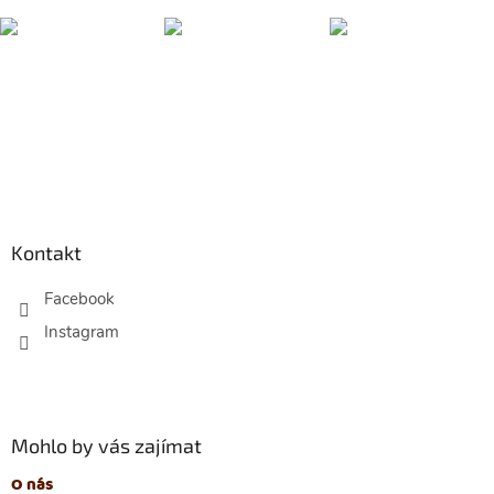
Z
á
p
Kontakt
a
t
Facebook
í
Mohlo by vás zajímat
O nás