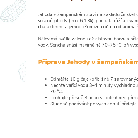
Jahoda v šampaňském staví na základu čínského z
sušené jahody (min. 6,1 %), poupata růží a lev
charakterem a jemnou šumivou nótou od aroma 
Nálev má světle zelenou až zlatavou barvu a příj
vody. Sencha snáší maximálně 70–75 °C; při vyšší 
Příprava Jahody v šampaňské
Odměřte 10 g čaje (přibližně 7 zarovnaných 
Nechte vařící vodu 3–4 minuty vychladnout,
70 °C.
Louhujte přesně 3 minuty, poté ihned přec
Studené podávání: po vychladnutí přidejte 