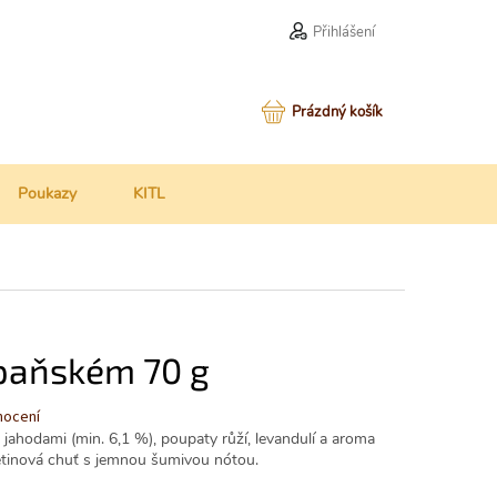
Přihlášení
NÁKUPNÍ
Prázdný košík
KOŠÍK
Poukazy
KITL
paňském 70 g
nocení
 jahodami (min. 6,1 %), poupaty růží, levandulí a aroma
tinová chuť s jemnou šumivou nótou.