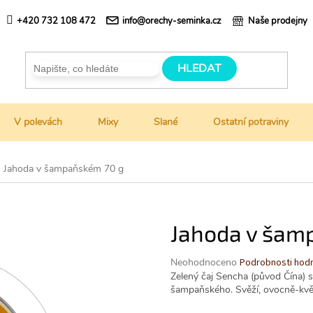
+420 732 108 472
info@orechy-seminka.cz
Naše prodejny
HLEDAT
V polevách
Mixy
Slané
Ostatní potraviny
Jahoda v šampaňském 70 g
Jahoda v šam
Průměrné
Neohodnoceno
Podrobnosti hod
hodnocení
Zelený čaj Sencha (původ Čína) s
produktu
šampaňského. Svěží, ovocně-kvě
je