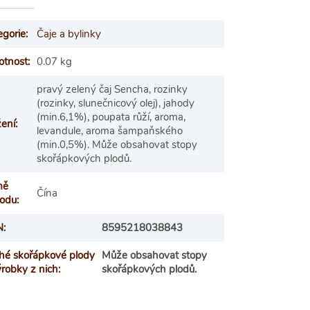
egorie
:
Čaje a bylinky
tnost
:
0.07 kg
pravý zelený čaj Sencha, rozinky
(rozinky, slunečnicový olej), jahody
(min.6,1%), poupata růží, aroma,
žení
:
levandule, aroma šampaňského
(min.0,5%). Může obsahovat stopy
skořápkových plodů.
mě
Čína
odu
:
N
:
8595218038843
hé skořápkové plody
Může obsahovat stopy
ýrobky z nich
:
skořápkových plodů.