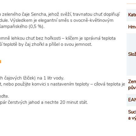
eleného čaje Sencha, jehož svěží, travnatou chuť doplňují
Kat
andule. Výsledkem je elegantní směs s ovocně-květinovým
šampaňského (0,5 %).
Hmo
emně lehkou chuť bez hořkosti – klíčem je správná teplota
teplotě by čaj zhořkl a přišel o svou jemnost.
Slo
m
čajových lžiček) na 1 litr vody.
Ze
 nebo použijte konvici s nastavením teploty – cílová teplota je
pův
eďte.
EA
pár čerstvých jahod a nechte 20 minut stát.
Suc
a v