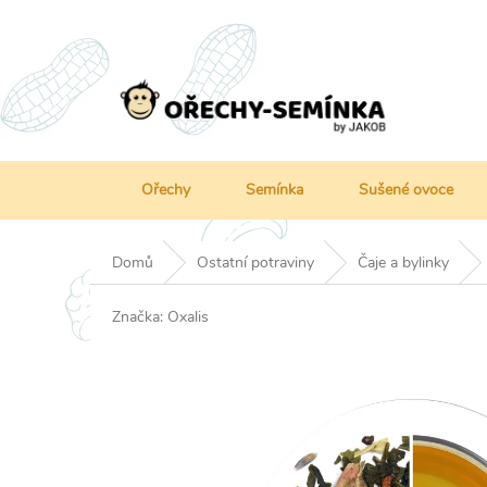
Přejít
na
obsah
Ořechy
Semínka
Sušené ovoce
Domů
Ostatní potraviny
Čaje a bylinky
Značka:
Oxalis