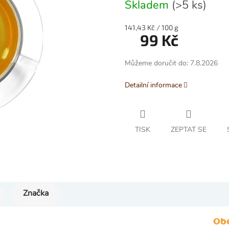
0,0
Skladem
(>5 ks)
z
5
Měrná
141,43 Kč / 100 g
hvězdiček.
99 Kč
cena:
Můžeme doručit do:
7.8.2026
Detailní informace
TISK
ZEPTAT SE
Značka
Ob