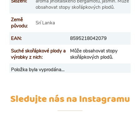
Složení
:
aroma jihoitalského bergamotu, jasmín. Může
obsahovat stopy skořápkových plodů.
Země
Srí Lanka
původu
:
EAN
:
8595218042079
Suché skořápkové plody a
Může obsahovat stopy
výrobky z nich
:
skořápkových plodů.
Položka byla vyprodána…
Sledujte nás na Instagramu