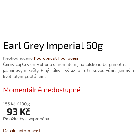
Earl Grey Imperial 60g
Průměrné
Neohodnoceno
Podrobnosti hodnocení
hodnocení
Černý čaj Ceylon Ruhuna s aromatem jihoitalského bergamotu a
produktu
jasmínovými květy. Plný nálev s výraznou citrusovou vůní a jemným
je
květnatým podtónem.
0,0
z
Momentálně nedostupné
5
hvězdiček.
Měrná
155 Kč / 100 g
93 Kč
cena:
Položka byla vyprodána…
Detailní informace