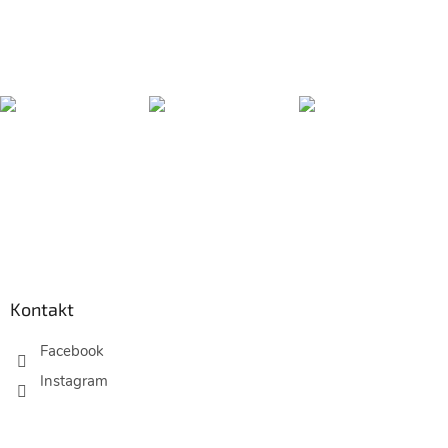
Z
á
p
Kontakt
a
t
Facebook
í