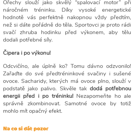
Ořechy slouží jako skvělý “spalovací motor” při
náročném tréninku. Díky vysoké energetické
hodnotě vás perfektně nakopnou vždy předtím,
než si dáte pořádně do těla. Sportovci je proto rádi
svačí zhruba hodinku před výkonem, aby tělu
dodali potřebné síly.
Čipera i po výkonu!
Odcvičíno, ale úplně ko? Tomu dávno odzvonilo!
Zařaďte do své předtréninkové svačiny i sušené
ovoce. Sacharidy, kterých má ovoce plno, slouží v
podstatě jako palivo. Skvěle tak
dodá potřebnou
energii před i po tréninku!
Nezapomeňte ho ale
správně zkombinovat. Samotné ovoce by totiž
mohlo mít opačný efekt.
Na co si dát pozor