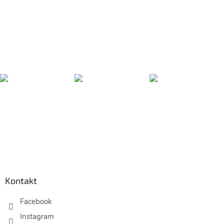
Z
á
p
Kontakt
a
t
Facebook
í