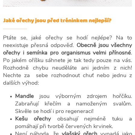
Jaké ořechy jsou před tréninkem nejlepší?
Ptáte se, jaké ořechy se hodí nejlépe? Na to
neexistuje přesná odpověď.
Obecně jsou všechny
ořechy i semínka pro organismus velmi přínosné
.
Po jakém oříšku sáhnete je tak tedy pouze na vás.
Rozhodně chybu neuděláte ani jedním z nich!
Nechte za sebe rozhodnout chuť nebo jednu z
dalších výhod:
Mandle
jsou výborným zdrojem hořčíku.
Zabraňují křečím a namoženým svalům.
Skvěle se hodí i pro regeneraci!
Kešu
ořechy
obsahují nejméně tuku a
pomáhají při tvorbě červených krvinek.
Není náhoda, že
vlašský ořech
vypadá jako