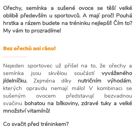
Ořechy, semínka a sušené ovoce se těší velké
oblibě především u sportovců. A mají proč! Pouhá
hrstka a rázem budete na tréninku nejlepší! Čím to?
My vám to prozradíme!
Bez ořechů ani ránu!
Nejeden sportovec už přišel na to, že ořechy a
semínka jsou skvělou součástí
vyváženého
jídelníčku.
Zejména díky
nutričním výhodám
,
kterých opravdu nemají málo! V kombinaci se
sušeným ovocem představují bezvadnou
svačinu
bohatou na bílkoviny, zdravé tuky a velké
množství vitamínů!
Co svačit před tréninkem?