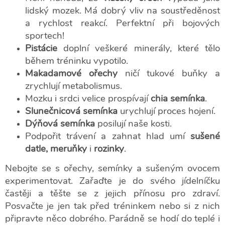
lidský mozek. Má dobrý vliv na soustředěnost
a rychlost reakcí. Perfektní při bojových
sportech!
Pistácie
doplní veškeré minerály, které tělo
během tréninku vypotilo.
Makadamové ořechy
ničí tukové buňky a
zrychlují metabolismus.
Mozku i srdci velice prospívají
chia semínka
.
Slunečnicová semínka
urychlují proces hojení.
Dýňová semínka
posilují naše kosti.
Podpořit trávení a zahnat hlad umí
sušené
datle, meruňky
i
rozinky
.
Nebojte se s ořechy, semínky a sušeným ovocem
experimentovat. Zařaďte je do svého jídelníčku
častěji a těšte se z jejich přínosu pro zdraví.
Posvačte je jen tak před tréninkem nebo si z nich
připravte něco dobrého. Parádně se hodí do teplé i