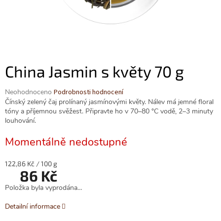
China Jasmin s květy 70 g
Průměrné
Neohodnoceno
Podrobnosti hodnocení
hodnocení
Čínský zelený čaj prolínaný jasmínovými květy. Nálev má jemné floral
produktu
tóny a příjemnou svěžest. Připravte ho v 70–80 °C vodě, 2–3 minuty
je
louhování.
0,0
z
Momentálně nedostupné
5
hvězdiček.
Měrná
122,86 Kč / 100 g
86 Kč
cena:
Položka byla vyprodána…
Detailní informace