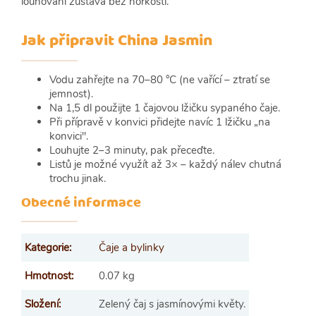
louhování zůstává bez hořkosti.
Jak připravit China Jasmin
Vodu zahřejte na 70–80 °C (ne vařící – ztratí se
jemnost).
Na 1,5 dl použijte 1 čajovou lžičku sypaného čaje.
Při přípravě v konvici přidejte navíc 1 lžičku „na
konvici".
Louhujte 2–3 minuty, pak přeceďte.
Listů je možné využít až 3× – každý nálev chutná
trochu jinak.
Obecné informace
Kategorie
:
Čaje a bylinky
Hmotnost
:
0.07 kg
Složení
:
Zelený čaj s jasmínovými květy.