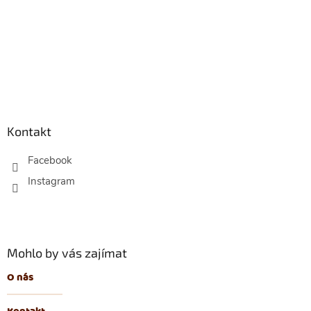
Z
á
p
Kontakt
a
t
Facebook
í
Mohlo by vás zajímat
O nás