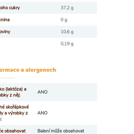
 toho cukry
37,2 g
knina
0 g
koviny
10,6 g
0,19 g
ormace o alergenech
ko (laktóza) a
ANO
obky z něj
:
hé skořápkové
dy a výrobky z
ANO
h
:
e obsahovat
Balení může obsahovat