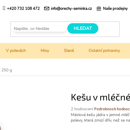
+420 732 108 472
info@orechy-seminka.cz
Naše prodejny
HLEDAT
V polevách
Mixy
Slané
Ostatní potraviny
- 250 g
Kešu v mléčné
Průměrné
2 hodnocení
Podrobnosti hodnoc
hodnocení
Máslová kešu jádra v jemné mlé
produktu
polevy, která zmizí dřív, než se 
je