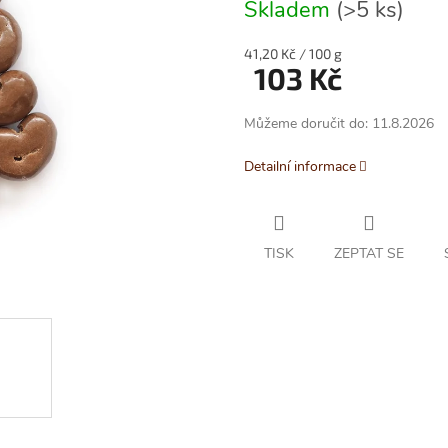
5,0
Skladem
(>5 ks)
z
5
Měrná
41,20 Kč / 100 g
hvězdiček.
103 Kč
cena:
Můžeme doručit do:
11.8.2026
Detailní informace
TISK
ZEPTAT SE