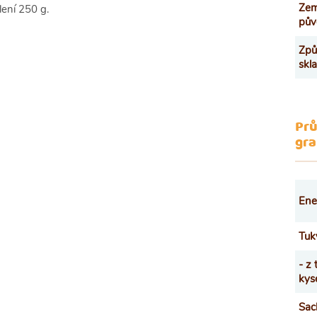
Ze
ení 250 g.
pův
Způ
skl
Prů
gr
Ene
Tuk
- z
kys
Sac