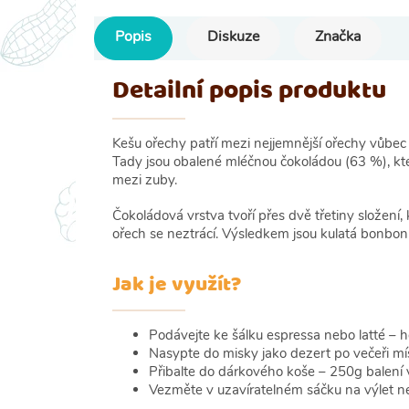
Popis
Diskuze
Značka
Detailní popis produktu
Kešu ořechy patří mezi nejjemnější ořechy vůbec 
Tady jsou obalené mléčnou čokoládou (63 %), kte
mezi zuby.
Čokoládová vrstva tvoří přes dvě třetiny složení
ořech se neztrácí. Výsledkem jsou kulatá bonbo
Jak je využít?
Podávejte ke šálku espressa nebo latté – h
Nasypte do misky jako dezert po večeři mís
Přibalte do dárkového koše – 250g balení 
Vezměte v uzavíratelném sáčku na výlet n