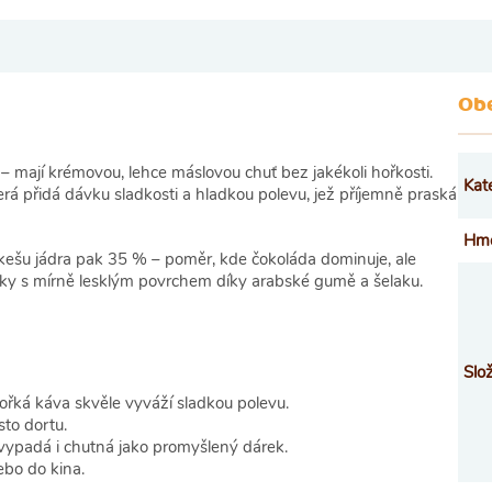
Ob
– mají krémovou, lehce máslovou chuť bez jakékoli hořkosti.
Kat
rá přidá dávku sladkosti a hladkou polevu, jež příjemně praská
Hmo
, kešu jádra pak 35 % – poměr, kde čokoláda dominuje, ale
nky s mírně lesklým povrchem díky arabské gumě a šelaku.
Slo
ořká káva skvěle vyváží sladkou polevu.
to dortu.
vypadá i chutná jako promyšlený dárek.
ebo do kina.