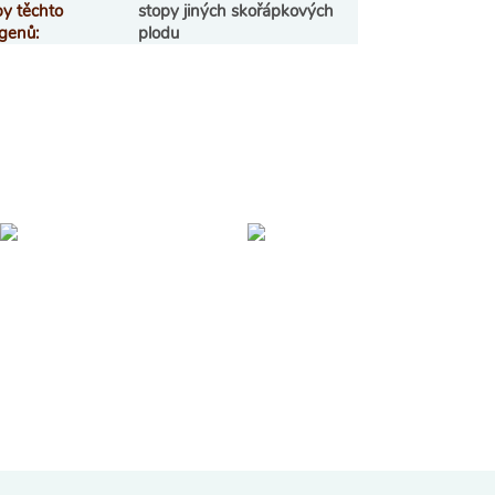
py těchto
stopy jiných skořápkových
rgenů
:
plodu