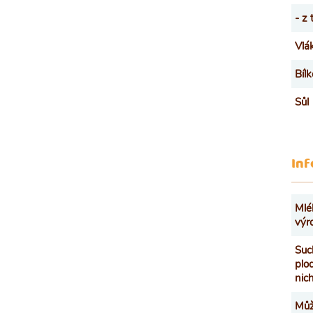
- z
Vlá
Bíl
Sůl
Inf
Mlé
výr
Suc
plo
nic
Můž