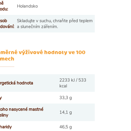
mě
Holandsko
odu
:
sob
Skladujte v suchu, chraňte před teplem
adování
:
a slunečním zářením.
měrné výživové hodnoty ve 100
amech
2233 kJ / 533
rgetická hodnota
kcal
y
33,3 g
 toho nasycené mastné
14,1 g
eliny
haridy
46,5 g