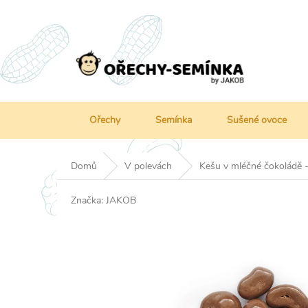
Přejít
na
obsah
Ořechy
Semínka
Sušené ovoce
Domů
V polevách
Kešu v mléčné čokoládě 
Značka:
JAKOB