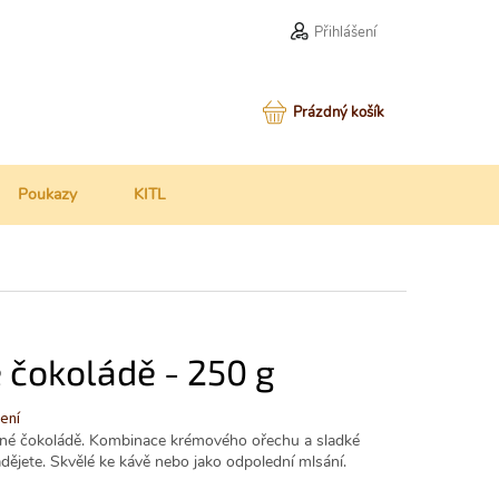
Přihlášení
NÁKUPNÍ
Prázdný košík
KOŠÍK
Poukazy
KITL
 čokoládě - 250 g
ení
čné čokoládě. Kombinace krémového ořechu a sladké
nadějete. Skvělé ke kávě nebo jako odpolední mlsání.