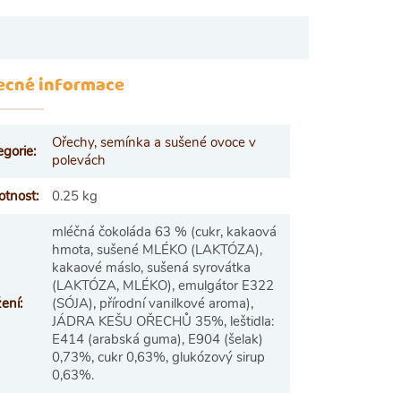
ecné informace
Ořechy, semínka a sušené ovoce v
egorie
:
polevách
tnost
:
0.25 kg
mléčná čokoláda 63 % (cukr, kakaová
hmota, sušené MLÉKO (LAKTÓZA),
kakaové máslo, sušená syrovátka
(LAKTÓZA, MLÉKO), emulgátor E322
žení
:
(SÓJA), přírodní vanilkové aroma),
JÁDRA KEŠU OŘECHŮ 35%, leštidla:
E414 (arabská guma), E904 (šelak)
0,73%, cukr 0,63%, glukózový sirup
0,63%.