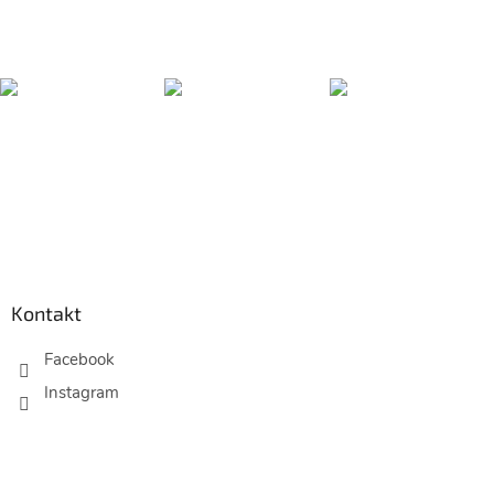
Z
á
p
Kontakt
a
t
Facebook
í