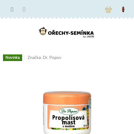
Přejít
na
NÁKUPNÍ
obsah
KOŠÍK
Značka:
Dr. Popov
Novinka