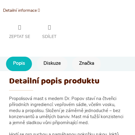
Detailní informace
ZEPTAT SE
SDÍLET
Popis
Diskuze
Značka
Detailní popis produktu
Propolisová mast s medem Dr. Popov staví na čtveřici
přírodních ingrediencí: vepřovém sádle, včelím vosku,
medu a propolisu. Složení je záměrně jednoduché – bez
konzervantů a umělých barviv. Mast má tužší konzistenci
a jemně sladkou vůni připomínající med.
Hodí se pro suchou a namáhanou pokožku rukou, loktů