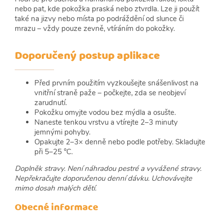
nebo pat, kde pokožka praská nebo ztvrdla. Lze ji použít
také na jizvy nebo místa po podráždění od slunce či
mrazu – vždy pouze zevně, vtíráním do pokožky.
Doporučený postup aplikace
Před prvním použitím vyzkoušejte snášenlivost na
vnitřní straně paže – počkejte, zda se neobjeví
zarudnutí.
Pokožku omyjte vodou bez mýdla a osušte.
Naneste tenkou vrstvu a vtírejte 2–3 minuty
jemnými pohyby.
Opakujte 2–3× denně nebo podle potřeby. Skladujte
při 5–25 °C.
Doplněk stravy. Není náhradou pestré a vyvážené stravy.
Nepřekračujte doporučenou denní dávku. Uchovávejte
mimo dosah malých dětí.
Obecné informace