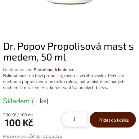
Dr. Popov Propolisová mast s
medem, 50 ml
Průměrné
Neohodnoceno
Podrobnosti hodnocení
hodnocení
Bylinná mast na bázi propolisu, medu a včelího vosku. Pečuje o
produktu
suchou a popraskanou pokožku rukou, pat a míst namáhaných
je
suchem či mrazem. Bez konzervantů a umělých barviv.
0,0
z
Skladem
(1 ks)
5
hvězdiček.
Měrná
200 Kč / 100 ml
100 Kč
Přidat do košíku
cena:
Můžeme doručit do:
11.8.2026