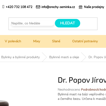
+420 732 108 472
info@orechy-seminka.cz
Naše prodejny
HLEDAT
V polevách
Mixy
Slané
Ostatní potraviny
Bylinky a bylinné produkty
Bylinné masti a oleje
Dr. Popov J
Dr. Popov Jír
Průměrné
Neohodnoceno
Podrobnosti hod
hodnocení
Bylinná mast na bázi vepřového sá
produktu
a černého bezu. Určena k masáži 
je