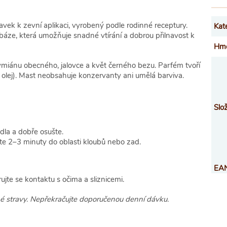
ravek k zevní aplikaci, vyrobený podle rodinné receptury.
Kat
báze, která umožňuje snadné vtírání a dobrou přilnavost k
Hmo
tymiánu obecného, jalovce a květ černého bezu. Parfém tvoří
ý olej). Mast neobsahuje konzervanty ani umělá barviva.
Slož
la a dobře osušte.
te 2–3 minuty do oblasti kloubů nebo zad.
EA
ujte se kontaktu s očima a sliznicemi.
é stravy. Nepřekračujte doporučenou denní dávku.