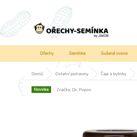
Přejít
na
obsah
Ořechy
Semínka
Sušené ovoce
Domů
Ostatní potraviny
Čaje a bylinky
Značka:
Dr. Popov
Novinka