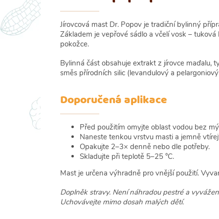
Jírovcová mast Dr. Popov je tradiční bylinný příp
Základem je vepřové sádlo a včelí vosk – tuková 
pokožce.
Bylinná část obsahuje extrakt z jírovce maďalu, 
směs přírodních silic (levandulový a pelargoniov
Doporučená aplikace
Před použitím omyjte oblast vodou bez mýd
Naneste tenkou vrstvu masti a jemně vtírej
Opakujte 2–3× denně nebo dle potřeby.
Skladujte při teplotě 5–25 °C.
Mast je určena výhradně pro vnější použití. Vyvar
Doplněk stravy. Není náhradou pestré a vyvážen
Uchovávejte mimo dosah malých dětí.