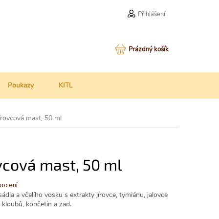
Přihlášení
NÁKUPNÍ
Prázdný košík
KOŠÍK
Poukazy
KITL
írovcová mast, 50 ml
ovcová mast, 50 ml
nocení
dla a včelího vosku s extrakty jírovce, tymiánu, jalovce
kloubů, končetin a zad.