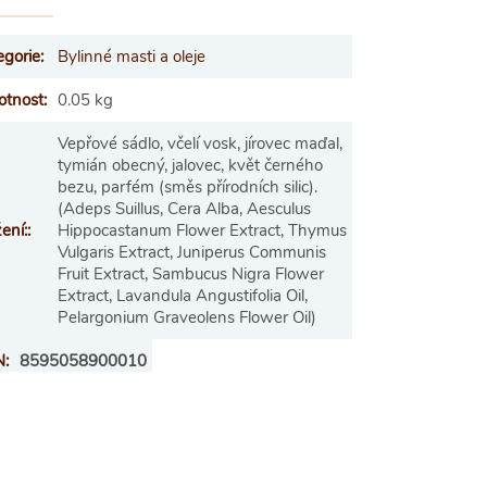
egorie
:
Bylinné masti a oleje
tnost
:
0.05 kg
Vepřové sádlo, včelí vosk, jírovec maďal,
tymián obecný, jalovec, květ černého
bezu, parfém (směs přírodních silic).
(Adeps Suillus, Cera Alba, Aesculus
ení:
:
Hippocastanum Flower Extract, Thymus
Vulgaris Extract, Juniperus Communis
Fruit Extract, Sambucus Nigra Flower
Extract, Lavandula Angustifolia Oil,
Pelargonium Graveolens Flower Oil)
N
:
8595058900010